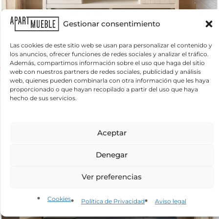
Gestionar consentimiento
Las cookies de este sitio web se usan para personalizar el contenido y
los anuncios, ofrecer funciones de redes sociales y analizar el tráfico.
Mueble TV Miranda blanco y cera con 1 puerta y 2 cajones para
Además, compartimos información sobre el uso que haga del sitio
salón moderno
web con nuestros partners de redes sociales, publicidad y análisis
298
€
IVA incluido
web, quienes pueden combinarla con otra información que les haya
proporcionado o que hayan recopilado a partir del uso que haya
hecho de sus servicios.
Aceptar
Denegar
Ver preferencias
Cookies
Política de Privacidad
Aviso legal