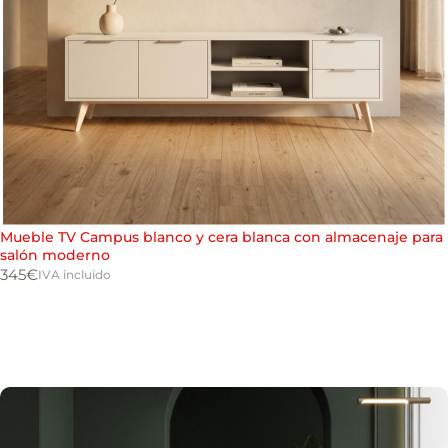
Mueble TV Campus blanco y cera blanca con almacenaje para
salón moderno
345
€
IVA incluido