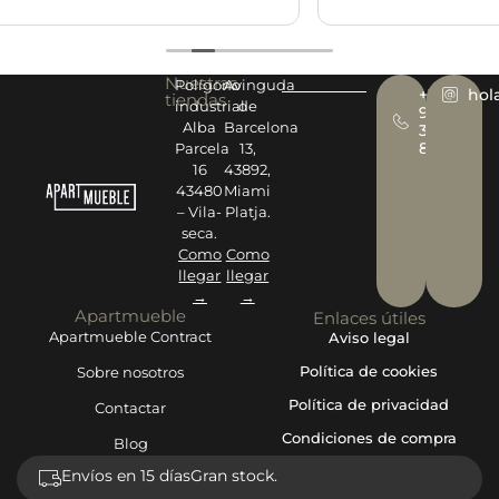
Nuestras
Polígono
Avinguda
+34
hol
tiendas
industrial
de
977
Alba
Barcelona
393
878
Parcela
13,
16
43892,
43480
Miami
– Vila-
Platja.
seca.
Como
Como
llegar
llegar
→
→
Apartmueble
Enlaces útiles
Apartmueble Contract
Aviso legal
Política de cookies
Sobre nosotros
Política de privacidad
Contactar
Condiciones de compra
Blog
Envíos en 15 días
Gran stock.