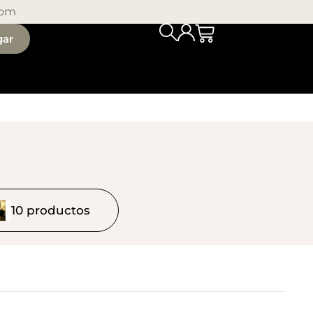
com
gar
10 productos