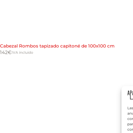
Cabezal Rombos tapizado capitoné de 100x100 cm
142
€
IVA incluido
Las
anu
com
par
con