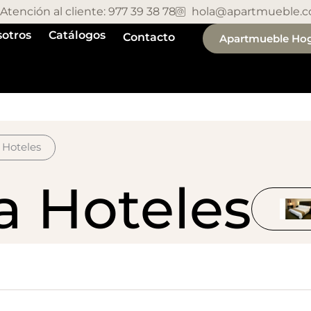
Atención al cliente: 977 39 38 78
hola@apartmueble.
otros
Catálogos
Contacto
Apartmueble Ho
 Hoteles
a Hoteles