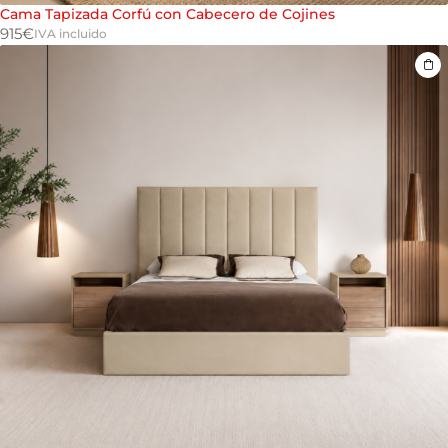
Cama Tapizada Corfú con Cabecero de Cojines
915
€
IVA incluido