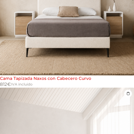
Cama Tapizada Naxos con Cabecero Curvo
812
€
IVA incluido