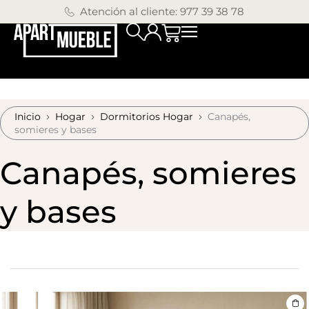
Atención al cliente: 977 39 38 78
Inicio
Hogar
Dormitorios Hogar
Canapés,
somieres y bases
Canapés, somieres
y bases