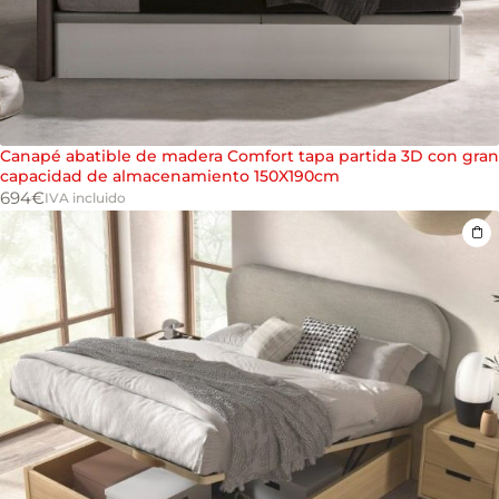
Canapé abatible de madera Comfort tapa partida 3D con gran
capacidad de almacenamiento 150X190cm
694
€
IVA incluido