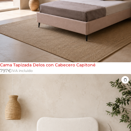
Cama Tapizada Delos con Cabecero Capitoné
797
€
IVA incluido