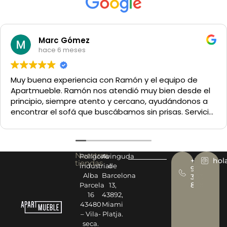
Marc Gómez
hace 6 meses
Muy buena experiencia con Ramón y el equipo de
Apartmueble. Ramón nos atendió muy bien desde el
principio, siempre atento y cercano, ayudándonos a
encontrar el sofá que buscábamos sin prisas. Servicio
y trato excelentes. Muy recomendable.
Nuestras
Polígono
Avinguda
+34
hol
tiendas
industrial
de
977
Alba
Barcelona
393
878
Parcela
13,
16
43892,
43480
Miami
– Vila-
Platja.
seca.