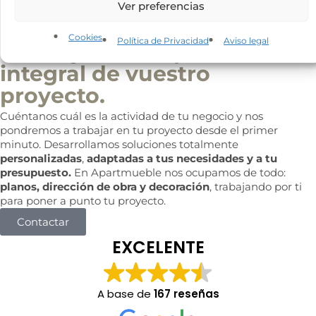
En Apartmueble somos
Ver preferencias
especialistas en el diseño y
Cookies
Política de Privacidad
Aviso legal
en la ejecución parcial e
integral de vuestro
proyecto.
Cuéntanos cuál es la actividad de tu negocio y nos
pondremos a trabajar en tu proyecto desde el primer
minuto. Desarrollamos soluciones totalmente
personalizadas
,
adaptadas a tus necesidades y a tu
presupuesto.
En Apartmueble nos ocupamos de todo:
planos, dirección de obra y decoración
, trabajando por ti
para poner a punto tu proyecto.
Contactar
EXCELENTE
A base de
167 reseñas