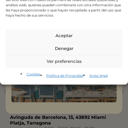
Visítanos en Tarragona, en nuestras
análisis web, quienes pueden combinarla con otra información que
les haya proporcionado o que hayan recopilado a partir del uso que
tiendas en
Vila-seca y Miami Platja
, y
haya hecho de sus servicios.
descubre nuestras exposiciones.
Vila-seca
Aceptar
Pol. Ind. Alba Parcela 16 43480, Vila-seca,
Tarragona
Denegar
Lunes - Viernes: 9:30 - 13:30, 16:30 - 20:00
Domingo: Cerrado
Ver tienda en el mapa
Ver preferencias
977 393 878
Cookies
Política de Privacidad
Aviso legal
hola@apartmueble.com
Miami Platja
Avinguda de Barcelona, 13, 43892 Miami
Platja, Tarragona