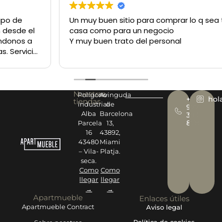
Un muy buen sitio para comprar lo q sea tanto para la
casa como para un negocio
Y muy buen trato del personal
Nuestras
Polígono
Avinguda
+34
hol
tiendas
industrial
de
977
Alba
Barcelona
393
878
Parcela
13,
16
43892,
43480
Miami
– Vila-
Platja.
seca.
Como
Como
llegar
llegar
→
→
Apartmueble
Enlaces útiles
Apartmueble Contract
Aviso legal
Política de cookies