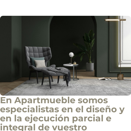
c
i
a
l
En Apartmueble somos
especialistas en el diseño y
en la ejecución parcial e
integral de vuestro