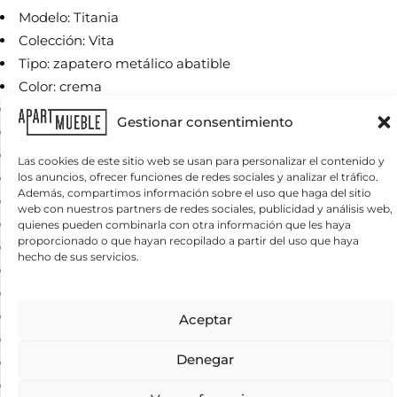
m
b
Modelo: Titania
r
Colección: Vita
T
e
e
*
Tipo: zapatero metálico abatible
l
Color: crema
é
f
Material principal: metal
C
o
Gestionar consentimiento
o
Acabado: pintura en polvo lacada
n
r
o
Estructura metálica resistente
r
Las cookies de este sitio web se usan para personalizar el contenido y
*
e
los anuncios, ofrecer funciones de redes sociales y analizar el tráfico.
3 puertas abatibles
¿
o
Además, compartimos información sobre el uso que haga del sitio
Q
Diseño moderno y minimalista
e
web con nuestros partners de redes sociales, publicidad y análisis web,
u
l
Alta estabilidad y durabilidad
quienes pueden combinarla con otra información que les haya
é
e
proporcionado o que hayan recopilado a partir del uso que haya
n
Fácil mantenimiento y limpieza
c
hecho de sus servicios.
e
t
Ideal para dormitorios y recibidores
c
r
e
Uso interior doméstico
ó
s
n
Información básica sobre protección de datos
Carga máxima: 50 kg
Aceptar
i
i
Responsable del tratamiento:
APARTMUEBLE, S.L.
Finalidad del
t
tratamiento:
Gestionar las consultas planteadas y, si el usuario/a lo
c
Requiere montaje
a
autoriza, enviar newsletters, comunicaciones comerciales y promociones.
o
Denegar
Legitimación del tratamiento:
Interés legítimo y consentimiento del
Alto: 125 cm
s
*
interesado/a.
Conservación de los datos:
Se conservarán mientras exista
s
Ancho: 80 cm
un interés mutuo o durante el tiempo necesario para el cumplimiento de
a