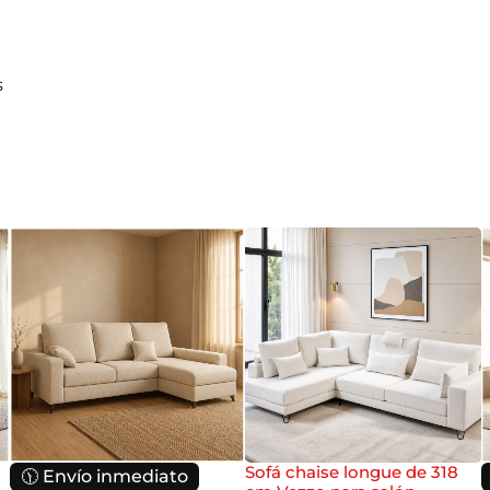
s
Sofá chaise longue de 318
🕦 Envío inmediato