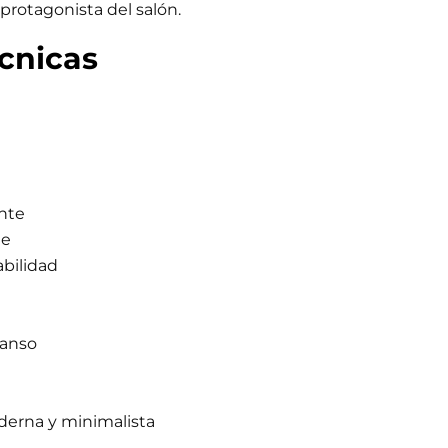
protagonista del salón.
écnicas
nte
le
abilidad
canso
erna y minimalista