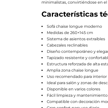
minimalistas, convirtiéndose en el 
m
e
r
Características t
c
i
a
Sofá chaise longue moderno
l
Medidas de 260×145 cm
Sistema de asientos extraíbles
Cabezales reclinables
Diseño contemporáneo y elega
Tapizado resistente y confortab
Estructura reforzada de alta est
Amplia zona chaise longue
Uso recomendado para interior
Ideal para salón y zonas de des
Disponible en varios colores
Fácil limpieza y mantenimiento
Compatible con decoración mod
Gran confort para uso diario