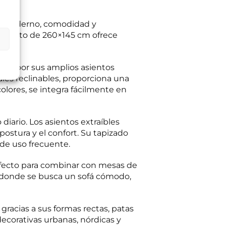
eño moderno, comodidad y
ltas planteadas y,
egitimación del
formato de 260×145 cm ofrece
:
Se conservarán
a.
gaciones legales.
iento en cualquier
tación u oposición
taca por sus amplios asientos
ación adicional:
les reclinables, proporciona una
lores, se integra fácilmente en
 diario. Los asientos extraíbles
postura y el confort. Su tapizado
 de uso frecuente.
fecto para combinar con mesas de
s donde se busca un sofá cómodo,
gracias a sus formas rectas, patas
corativas urbanas, nórdicas y