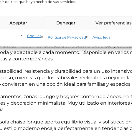
tir del uso que haya hecho de sus servicios.
ó
n
ica sobre protección de datos
 con sistema extraíble y cabezal reclinable combina dis
i
 tratamiento:
APARTMUEBLE, S.L.
Finalidad del tratamiento:
Gestionar las consu
lo autoriza, enviar newsletters, comunicaciones comerciales y promociones.
L
c
ta para salones contemporáneos y hogares actuales. Su 
Aceptar
Denegar
Ver preferencias
erés legítimo y consentimiento del interesado/a.
Conservación de los datos
o
el descanso diario con una estética elegante y sofisticad
un interés mutuo o durante el tiempo necesario para el cumplimiento de las obli
*
estadores de servicios o colaboradores.
Derechos:
Derecho a retirar el consentim
de acceso, rectificación, portabilidad y supresión de sus datos; así como a la limi
Cookies
Política de Privacidad
Aviso legal
e y tapizado de alta calidad, este sofá chaise longue des
. Para ejercer estos derechos, puede contactar en: hola@apartmueble.com
Inform
nformación adicional en nuestra
Política de privacidad
.
líneas modernas. Gracias a su sistema extraíble y cabeza
a y adaptable a cada momento. Disponible en varios co
y acepto la
Política de privacidad
.
stas y contemporáneas.
tabilidad, resistencia y durabilidad para un uso intensivo
el envío de información comercial y del boletín de noticias.
canso, mientras que los cabezales reclinables mejoran la 
o convierten en una opción ideal para familias y espacios
ar información
rtamentos, zonas lounge y hogares contemporáneos. Per
es y decoración minimalista. Muy utilizado en interiore
ía.
á chaise longue aporta equilibrio visual y sofisticación 
u estilo moderno encaja perfectamente en tendencias de