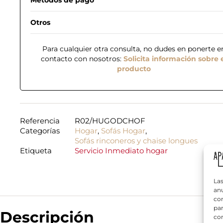
Otros
Para cualquier otra consulta, no dudes en ponerte e
contacto con nosotros:
Solicita información sobre 
producto
N
o
m
b
Referencia
R02/HUGODCHOF
r
T
Categorías
Hogar
,
Sofás Hogar
,
e
e
Sofás rinconeros y chaise longues
*
l
Etiqueta
Servicio Inmediato hogar
é
f
¿
o
Q
n
Las
u
o
anu
é
*
com
n
par
e
Descripción
con
c