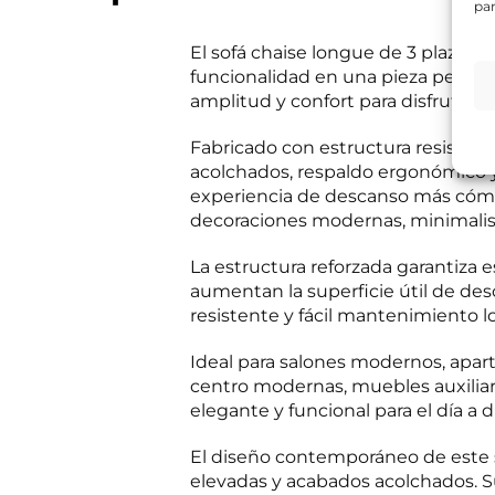
par
e
d
s
Información bás
e
i
El sofá chaise longue de 3 plazas
Responsable del
T
t
si el usuario/a 
funcionalidad en una pieza perfec
e
a
tratamiento:
Int
l
amplitud y confort para disfrutar d
mientras exista 
s
é
Destinatarios:
Pr
s
momento; derecho 
f
a
Fabricado con estructura resistent
a su tratamiento
o
b
Puede consultar i
acolchados, respaldo ergonómico y 
n
e
o
experiencia de descanso más cómod
r
R
c
He leído 
?
decoraciones modernas, minimali
G
o
*
P
m
E
La estructura reforzada garantiza es
Autorizo 
D
e
n
*
r
aumentan la superficie útil de des
v
c
resistente y fácil mantenimiento l
í
i
Solicit
o
a
d
Ideal para salones modernos, apa
l
e
centro modernas, muebles auxiliar
i
elegante y funcional para el día a d
n
f
o
El diseño contemporáneo de este sof
c
elevadas y acabados acolchados. S
o