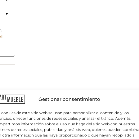
n
el
C
o
r
r
Gestionar consentimiento
e
o
e
 cookies de este sitio web se usan para personalizar el contenido y los
l
ncios, ofrecer funciones de redes sociales y analizar el tráfico. Además,
e
partimos información sobre el uso que haga del sitio web con nuestros
c
tners de redes sociales, publicidad y análisis web, quienes pueden combina
t
 otra información que les haya proporcionado o que hayan recopilado a
r