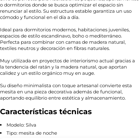
o dormitorios donde se busca optimizar el espacio sin
renunciar al estilo. Su estructura estable garantiza un uso
cómodo y funcional en el día a día.
Ideal para dormitorios modernos, habitaciones juveniles,
espacios de estilo escandinavo, boho o mediterráneo.
Perfecta para combinar con camas de madera natural,
textiles neutros y decoración en fibras naturales.
Muy utilizada en proyectos de interiorismo actual gracias a
la tendencia del ratán y la madera natural, que aportan
calidez y un estilo orgánico muy en auge.
Su diseño minimalista con toque artesanal convierte esta
¿
mesita en una pieza decorativa además de funcional,
N
Q
aportando equilibrio entre estética y almacenamiento.
o
u
m
é
Características técnicas
b
i
r
n
T
e
f
e
Modelo: Silva
*
o
l
*
Tipo: mesita de noche
é
C