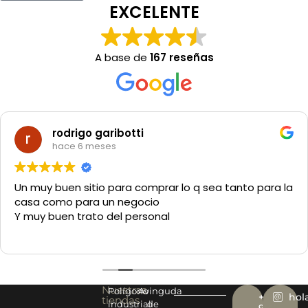
EXCELENTE
A base de
167 reseñas
rodrigo garibotti
hace 6 meses
Un muy buen sitio para comprar lo q sea tanto para la
casa como para un negocio
Y muy buen trato del personal
Nuestras
Polígono
Avinguda
+34
hol
tiendas
industrial
de
977