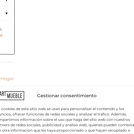
n
el
C
,
Hogar
o
r
r
Gestionar consentimiento
e
o
e
 cookies de este sitio web se usan para personalizar el contenido y los
l
ncios, ofrecer funciones de redes sociales y analizar el tráfico. Además,
e
partimos información sobre el uso que haga del sitio web con nuestros
c
tners de redes sociales, publicidad y análisis web, quienes pueden combina
t
 otra información que les haya proporcionado o que hayan recopilado a
r