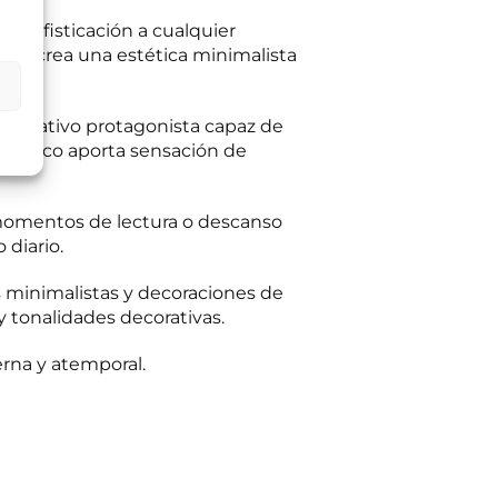
 sofisticación a cualquier
es crea una estética minimalista
ltas planteadas y,
egitimación del
:
Se conservarán
gaciones legales.
iento en cualquier
decorativo protagonista capaz de
tación u oposición
 blanco aporta sensación de
ación adicional:
 momentos de lectura o descanso
 diario.
minimalistas y decoraciones de
 y tonalidades decorativas.
rna y atemporal.