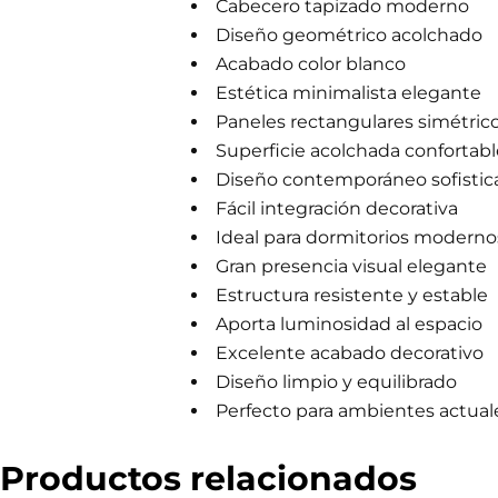
Cabecero tapizado moderno
m
e
Diseño geométrico acolchado
r
Acabado color blanco
c
i
Estética minimalista elegante
a
Paneles rectangulares simétric
l
Superficie acolchada confortabl
Diseño contemporáneo sofistic
Fácil integración decorativa
Ideal para dormitorios moderno
Gran presencia visual elegante
Estructura resistente y estable
Aporta luminosidad al espacio
Excelente acabado decorativo
Diseño limpio y equilibrado
Perfecto para ambientes actual
Productos relacionados