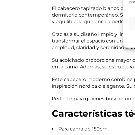
par
e
*
El cabecero tapizado blanco de di
s
Información bás
*
i
dormitorio contemporáneo. Su com
Responsable del
C
t
si el usuario/a 
y equilibrada que encaja perfect
o
a
tratamiento:
Int
r
mientras exista 
s
r
Destinatarios:
Pr
Gracias a su diseño limpio y línea
s
momento; derecho 
e
a
transformar el espacio con una im
a su tratamiento
o
b
Puede consultar i
amplitud, claridad y serenidad visu
e
r
R
He leído 
?
Su acolchado proporciona mayor co
G
*
en la cama. Además, su estructura r
P
E
Autorizo 
D
n
*
Este cabecero moderno combina p
v
inspiración nórdica o elegante. Su d
í
Solicit
o
d
Perfecto para quienes buscan un d
e
i
Características t
n
f
o
c
Para cama de 150cm
o