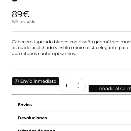
89
€
IVA incluido
Cabecero tapizado blanco con diseño geométrico mod
acabado acolchado y estilo minimalista elegante para
dormitorios contemporáneos.
🕦 Envío inmediato
Añadir al carri
Envíos
Devoluciones
Métodos de pago