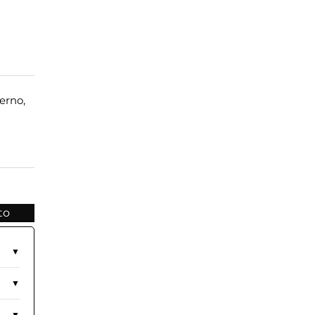
erno,
to