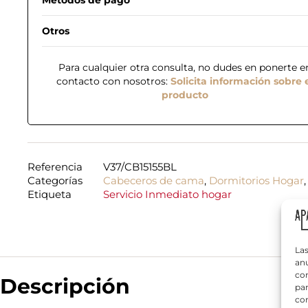
Otros
Para cualquier otra consulta, no dudes en ponerte e
contacto con nosotros:
Solicita información sobre 
producto
N
o
m
b
Referencia
V37/CB15155BL
r
T
Categorías
Cabeceros de cama
,
Dormitorios Hogar
e
e
Etiqueta
Servicio Inmediato hogar
*
l
é
f
¿
o
Q
n
Las
u
o
anu
é
*
com
Descripción
n
par
e
con
c