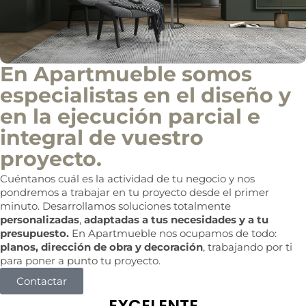
c
o
m
e
r
c
En Apartmueble somos
i
especialistas en el diseño y
a
l
en la ejecución parcial e
integral de vuestro
proyecto.
Cuéntanos cuál es la actividad de tu negocio y nos
pondremos a trabajar en tu proyecto desde el primer
minuto. Desarrollamos soluciones totalmente
personalizadas
,
adaptadas a tus necesidades y a tu
presupuesto.
En Apartmueble nos ocupamos de todo:
planos, dirección de obra y decoración
, trabajando por ti
para poner a punto tu proyecto.
Contactar
EXCELENTE