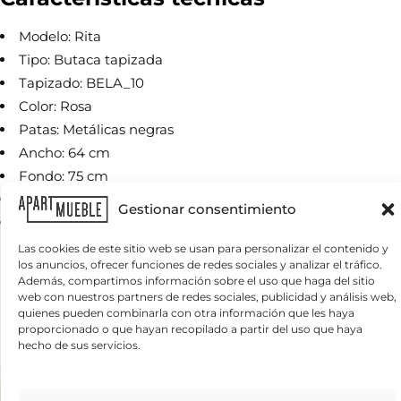
Modelo: Rita
N
Tipo: Butaca tapizada
o
Tapizado: BELA_10
m
b
Color: Rosa
r
T
Patas: Metálicas negras
e
e
*
Ancho: 64 cm
l
é
Fondo: 75 cm
f
Alto: 96 cm
C
o
Gestionar consentimiento
o
n
Uso: Interior
r
o
r
Las cookies de este sitio web se usan para personalizar el contenido y
*
e
e
los anuncios, ofrecer funciones de redes sociales y analizar el tráfico.
Productos relacionados
¿
l
o
Además, compartimos información sobre el uso que haga del sitio
Q
e
e
web con nuestros partners de redes sociales, publicidad y análisis web,
u
c
l
quienes pueden combinarla con otra información que les haya
é
t
e
proporcionado o que hayan recopilado a partir del uso que haya
n
r
c
hecho de sus servicios.
e
ó
t
c
n
r
e
i
ó
s
c
n
Información básica sobre protección de datos