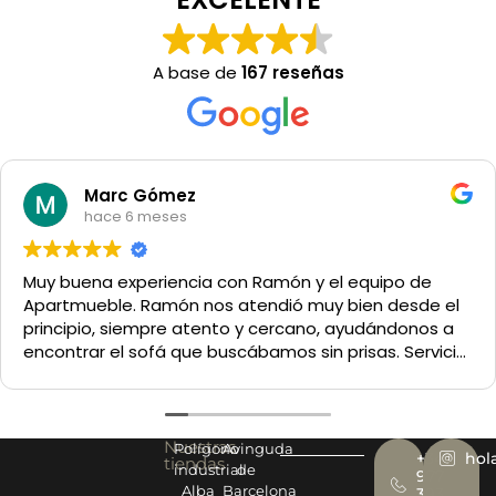
A base de
167 reseñas
Marc Gómez
hace 6 meses
y buena experiencia con Ramón y el equipo de
artmueble. Ramón nos atendió muy bien desde el
incipio, siempre atento y cercano, ayudándonos a
contrar el sofá que buscábamos sin prisas. Servicio
trato excelentes. Muy recomendable.
Nuestras
Polígono
Avinguda
+34
hol
tiendas
industrial
de
977
Alba
Barcelona
393