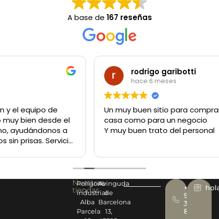
A base de
167 reseñas
rodrigo garibotti
hace 6 meses
Un muy buen sitio para comprar lo q sea tanto para la
casa como para un negocio
Y muy buen trato del personal
Nuestras
Polígono
Avinguda
+34
hol
tiendas
industrial
de
977
Alba
Barcelona
393
878
Parcela
13,