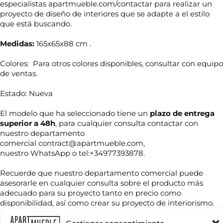
especialistas apartmueble.com/contactar para realizar un
proyecto de diseño de interiores que se adapte a el estilo
que está buscando.
Medidas:
165x65x88 cm .
Colores: Para otros colores disponibles, consultar con equipo
de ventas.
Estado: Nueva
El modelo que ha seleccionado tiene un
plazo de entrega
superior a 48h
, para cualquier consulta contactar con
nuestro departamento
N
comercial contract@apartmueble.com,
o
nuestro WhatsApp o tel:+34977393878.
m
b
Recuerde que nuestro departamento comercial puede
r
T
e
asesorarle en cualquier consulta sobre el producto más
e
*
adecuado para su proyecto tanto en precio como
l
disponibilidad, así como crear su proyecto de interiorismo.
é
f
C
o
Tenemos mucha variedad en producto de hostelería tanto