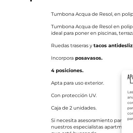
Tumbona Acqua de Resol, en polipr
Tumbona Acqua de Resol en polipro
ideal para poner en piscinas, terraz
*
N
N
o
o
Ruedas traseras y
tacos antidesli
m
m
b
b
r
Incorpora
posavasos.
r
T
e
e
e
*
4 posiciones.
l
é
f
Apta para uso exterior.
¿
o
Q
n
Las
u
Con protección UV.
o
anu
é
*
com
n
Caja de 2 unidades.
par
e
con
c
par
e
Si necesita asesoramiento para dec
s
nuestros especialistas apartmueble
Información bás
i
Responsable del