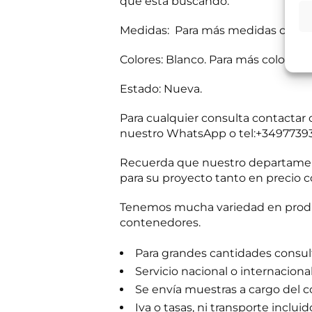
que está buscando.
t
si el usuario/a 
a
tratamiento:
Int
mientras exista 
s
Medidas: Para más medidas consul
Destinatarios:
Pr
s
momento; derecho 
a
a su tratamiento
Colores: Blanco. Para más colores 
b
Puede consultar i
e
r
Estado: Nueva.
R
He leído 
?
G
*
Para cualquier consulta contacta
P
E
Autorizo 
D
nuestro WhatsApp o tel:+3497739
n
*
v
Recuerda que nuestro departament
í
Solicit
o
para su proyecto tanto en precio c
d
e
Tenemos mucha variedad en produc
i
contenedores.
n
f
o
Para grandes cantidades consulta
c
o
Servicio nacional o internaciona
m
Se envía muestras a cargo del 
e
r
Iva o tasas, ni transporte incluid