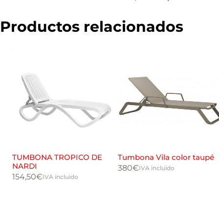
c
i
a
Productos relacionados
l
TUMBONA TROPICO DE
Tumbona Vila color taupé
NARDI
380
€
IVA incluido
154,50
€
IVA incluido