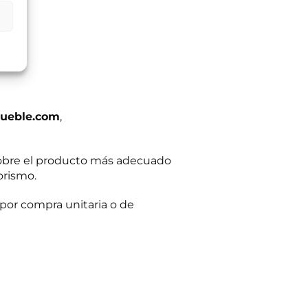
egitimación del
:
Se conservarán
gaciones legales.
iento en cualquier
tación u oposición
ación adicional:
ueble.com
,
obre el producto más adecuado
orismo.
por compra unitaria o de