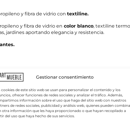
opileno y fibra de vidrio con
textiline.
pileno y fibra de vidrio en
color blanco
, textiline term
as, jardines aportando elegancia y resistencia.
zantes.
C
o
r
r
Gestionar consentimiento
e
o
e
 cookies de este sitio web se usan para personalizar el contenido y los
l
ncios, ofrecer funciones de redes sociales y analizar el tráfico. Además,
e
partimos información sobre el uso que haga del sitio web con nuestros
c
tners de redes sociales, publicidad y análisis web, quienes pueden combina
t
 otra información que les haya proporcionado o que hayan recopilado a
r
tir del uso que haya hecho de sus servicios.
orar su instalación, así como su bar, hotel o restaurant
ó
n
.com/contactar para realizar un proyecto de diseño de in
ica sobre protección de datos
i
 tratamiento:
APARTMUEBLE, S.L.
Finalidad del tratamiento:
Gestionar las consu