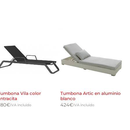
Tumbona Vila color
Tumbona Artic en aluminio
TU
ntracita
blanco
154
380
€
424
€
IVA incluido
IVA incluido