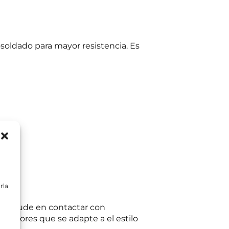
osoldado para mayor resistencia. Es
rla
e no dude en contactar con
teriores que se adapte a el estilo
ltas planteadas y,