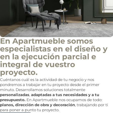
f
o
c
o
m
e
r
c
i
En Apartmueble somos
a
l
especialistas en el diseño y
en la ejecución parcial e
integral de vuestro
proyecto.
Cuéntanos cuál es la actividad de tu negocio y nos
pondremos a trabajar en tu proyecto desde el primer
minuto. Desarrollamos soluciones totalmente
personalizadas
,
adaptadas a tus necesidades y a tu
presupuesto.
En Apartmueble nos ocupamos de todo:
planos, dirección de obra y decoración
, trabajando por ti
para poner a punto tu proyecto.