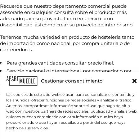
Recuerde que nuestro departamento comercial puede
asesorarle en cualquier consulta sobre el producto más
adecuado para su proyecto tanto en precio como
disponibilidad, así como crear su proyecto de interiorismo.
N
o
Tenemos mucha variedad en producto de hostelería tanto
m
de importación como nacional, por compra unitaria o de
b
contenedores.
r
T
e
e
*
Para grandes cantidades consultar precio final.
l
é
Servicio nacional o internacional, por contenedor o por
f
cantidades
C
o
Gestionar consentimiento
o
n
Iva o tasas, ni transporte incluido,
r
o
Se envía muestras a cargo del comprador.
r
Las cookies de este sitio web se usan para personalizar el contenido y
*
i
e
los anuncios, ofrecer funciones de redes sociales y analizar el tráfico.
¿
n
o
Además, compartimos información sobre el uso que haga del sitio
Q
f
e
Productos relacionados
web con nuestros partners de redes sociales, publicidad y análisis web,
u
o
l
quienes pueden combinarla con otra información que les haya
é
*
e
proporcionado o que hayan recopilado a partir del uso que haya
n
n
c
hecho de sus servicios.
e
e
t
c
c
r