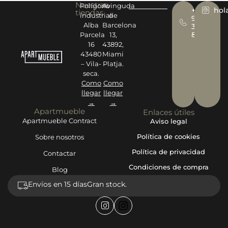
Nuestras
Polígono
Avinguda
+34
hol
tiendas
industrial
de
977
Alba
Barcelona
393
878
Parcela
13,
16
43892,
43480
Miami
– Vila-
Platja.
seca.
Como
Como
llegar
llegar
→
→
Apartmueble
Enlaces útiles
Apartmueble Contract
Aviso legal
Política de cookies
Sobre nosotros
Política de privacidad
Contactar
Condiciones de compra
Blog
Envíos en 15 días
Gran stock.