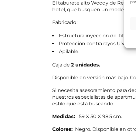
par
El taburete alto Woody de Resol, fa
e
s
hotel, que busquen un modelo de t
Información bás
i
Responsable del
t
si el usuario/a 
Fabricado :
a
tratamiento:
Int
mientras exista 
s
Destinatarios:
Pr
s
Estructura inyección de fibra de
momento; derecho 
a
a su tratamiento
Protección contra rayos U.V.
b
Puede consultar i
e
Apilable.
r
R
He leído 
?
G
Caja de
2 unidades.
*
P
¿
E
Autorizo 
D
Q
Disponible en versión más bajo. Co
n
*
u
v
é
í
N
Si necesita asesoramiento para dec
Solicit
o
o
nuestros especialistas de apartmue
d
m
estilo que está buscando.
e
b
i
r
n
e
Medidas:
59 X 50 X 98.5 cm.
f
R
o
G
Colores:
Negro. Disponible en otros 
c
P
o
D