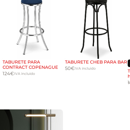
TABURETE PARA
TABURETE CHEB PARA BAR
CONTRACT COPENAGUE
50
€
IVA incluido
T
124
€
IVA incluido
h
1