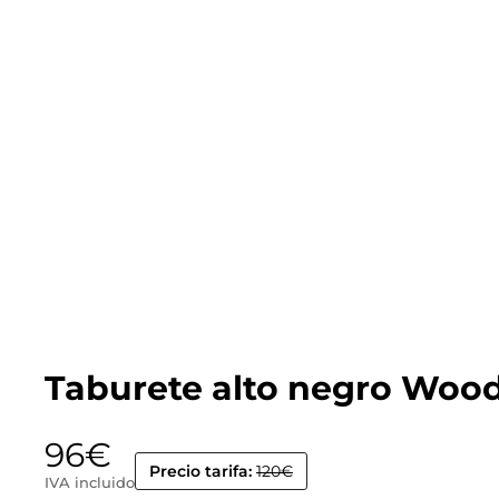
Taburete alto negro Woo
96
€
Precio tarifa:
120€
IVA incluido