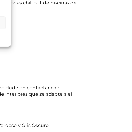
s y zonas chill out de piscinas de
ltas planteadas y,
egitimación del
:
Se conservarán
gaciones legales.
iento en cualquier
tación u oposición
ación adicional:
e no dude en contactar con
e interiores que se adapte a el
Verdoso y Gris Oscuro.