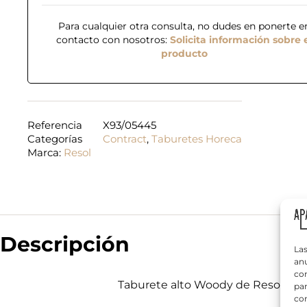
Para cualquier otra consulta, no dudes en ponerte e
contacto con nosotros:
Solicita información sobre 
producto
N
Referencia
X93/05445
o
Categorías
Contract
,
Taburetes Horeca
m
Marca:
Resol
b
r
T
e
e
*
l
é
f
¿
o
Descripción
Q
n
Las
u
o
anu
é
*
com
n
Taburete alto Woody de Resol, fabr
par
e
con
c