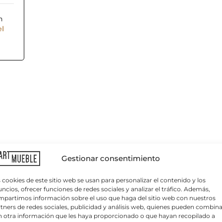
n
el
C
o
r
r
Gestionar consentimiento
e
o
e
 cookies de este sitio web se usan para personalizar el contenido y los
l
ncios, ofrecer funciones de redes sociales y analizar el tráfico. Además,
e
partimos información sobre el uso que haga del sitio web con nuestros
c
icado con estructura inyectada en fibra de vidrio.
tners de redes sociales, publicidad y análisis web, quienes pueden combina
t
 otra información que les haya proporcionado o que hayan recopilado a
r