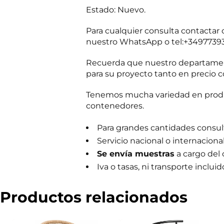
m
Estado: Nuevo.
e
r
Para cualquier consulta contacta
c
i
nuestro WhatsApp o tel:+3497739
a
l
Recuerda que nuestro departament
para su proyecto tanto en precio c
Tenemos mucha variedad en produc
contenedores.
Para grandes cantidades consulta
Servicio nacional o internaciona
Se envía muestras
a cargo del
Iva o tasas, ni transporte incluid
Productos relacionados