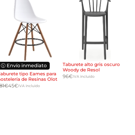
Taburete alto gris oscuro
🕦 Envío inmediato

Woody de Resol
aburete tipo Eames para
Tab
96
€
IVA incluido
ostelería de Resinas Olot
ar
81
€
45
€
96
IVA incluido