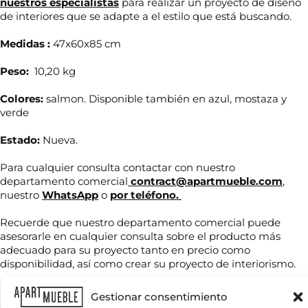
nuestros especialistas
para realizar un proyecto de diseño
de interiores que se adapte a el estilo que está buscando.
Medidas :
47x60x85 cm
Peso:
10,20 kg
Colores:
salmon. Disponible también en azul, mostaza y
verde
Estado:
Nueva.
Para cualquier consulta contactar con nuestro
N
departamento comercial
contract@apartmueble.com
,
o
nuestro
WhatsApp
o
por teléfono.
m
b
Recuerde que nuestro departamento comercial puede
r
T
asesorarle en cualquier consulta sobre el producto más
e
e
adecuado para su proyecto tanto en precio como
*
l
disponibilidad, así como crear su proyecto de interiorismo.
é
f
C
Tenemos mucha variedad en producto de hostelería tanto
o
Gestionar consentimiento
o
de importación como nacional, por compra unitaria o de
n