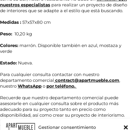
nuestros especialistas
para realizar un proyecto de diseño
de interiores que se adapte a el estilo que está buscando.
Medidas :
57x57x80 cm
Peso:
10,20 kg
Colores:
marrón. Disponible también en azul, mostaza y
verde
Estado:
Nueva.
Para cualquier consulta contactar con nuestro
N
departamento comercial
contract@apartmueble.com
,
o
nuestro
WhatsApp
o
por teléfono.
m
b
Recuerde que nuestro departamento comercial puede
r
T
e
asesorarle en cualquier consulta sobre el producto más
e
*
adecuado para su proyecto tanto en precio como
l
disponibilidad, así como crear su proyecto de interiorismo.
é
f
C
o
Tenemos mucha variedad en producto de hostelería tanto
Gestionar consentimiento
o