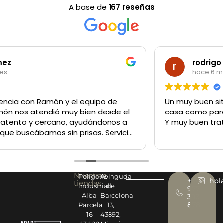
A base de
167 reseñas
rodrigo garibotti
hace 6 meses
Un muy buen sitio para comprar lo q sea tanto para la
casa como para un negocio
Y muy buen trato del personal
Nuestras
Polígono
Avinguda
+34
hol
tiendas
industrial
de
977
Alba
Barcelona
393
878
Parcela
13,
16
43892,