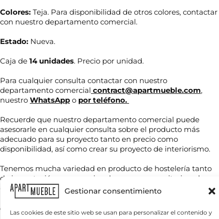
Colores:
Teja. Para disponibilidad de otros colores, contactar
con nuestro departamento comercial.
Estado:
Nueva.
Caja de
14 unidades
. Precio por unidad.
Para cualquier consulta contactar con nuestro
departamento comercial
contract@apartmueble.com
,
nuestro
WhatsApp
o
por teléfono.
N
o
Recuerde que nuestro departamento comercial puede
m
asesorarle en cualquier consulta sobre el producto más
b
adecuado para su proyecto tanto en precio como
r
T
disponibilidad, así como crear su proyecto de interiorismo.
e
e
*
l
Tenemos mucha variedad en producto de hostelería tanto
é
de importación como nacional, por compra unitaria o de
f
C
contenedores.
o
Gestionar consentimiento
o
n
r
o
Para grandes cantidades consultar precio final.
r
Las cookies de este sitio web se usan para personalizar el contenido y
*
e