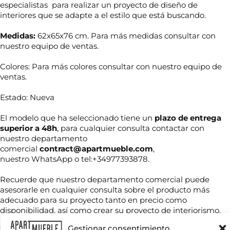
especialistas para realizar un proyecto de diseño de
interiores que se adapte a el estilo que está buscando.
Medidas:
62x65x76 cm. Para más medidas consultar con
nuestro equipo de ventas.
Colores: Para más colores consultar con nuestro equipo de
ventas.
Estado: Nueva
El modelo que ha seleccionado tiene un
plazo de entrega
superior a 48h
, para cualquier consulta contactar con
i
nuestro departamento
N
n
comercial
contract@apartmueble.com
,
o
f
nuestro WhatsApp o tel:+34977393878.
m
o
b
*
r
Recuerde que nuestro departamento comercial puede
T
e
asesorarle en cualquier consulta sobre el producto más
e
*
adecuado para su proyecto tanto en precio como
l
é
disponibilidad, así como crear su proyecto de interiorismo.
f
C
o
Gestionar consentimiento