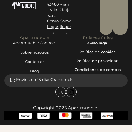
43480
Miami
– Vila-
Platja.
seca.
Como
Como
llegar
llegar
→
→
Apartmueble
Enlaces útiles
Apartmueble Contract
Aviso legal
Política de cookies
Sobre nosotros
Política de privacidad
Contactar
Condiciones de compra
Blog
Envíos en 15 días
Gran stock.
Copyright 2025 Apartmueble.