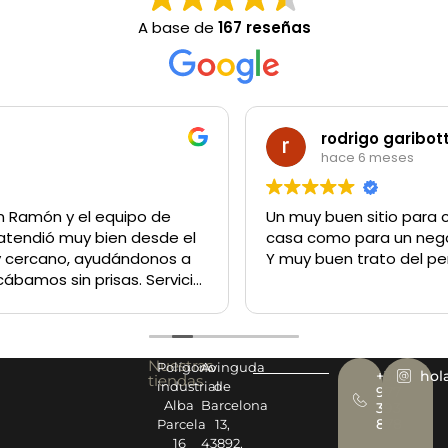
A base de
167 reseñas
rodrigo garibotti
hace 6 meses
Un muy buen sitio para comprar lo q sea tanto para la
casa como para un negocio
Y muy buen trato del personal
Nuestras
Polígono
Avinguda
+34
hol
tiendas
industrial
de
977
Alba
Barcelona
393
878
Parcela
13,
16
43892,