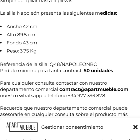
Simple de apilar hasta 11 piezas.
La silla Napoleón presenta las siguientes m
edidas:
Ancho 42 cm
Alto 89.5 cm
Fondo 43 cm
Peso: 3.75 Kg
Referencia de la silla: Q48/NAPOLEONBC
Pedido mínimo para tarifa contract:
50 unidades
N
o
Para cualquier consulta contactar con nuestro
m
departamento comercial
contract@apartmueble.com
,
b
r
nuestro whatsapp o teléfono +34 977 393 878.
T
e
e
*
Recuerde que nuestro departamento comercial puede
l
asesorarle en cualquier consulta sobre el producto más
é
f
adecuado para su proyecto tanto en precio como en
C
o
disponibilidad, así como crear su proyecto de interiorismo.
Gestionar consentimiento
o
n
Tenemos mucha variedad en producto de hostelería tanto
r
o
de importación como nacional, por compra unitaria o de
r