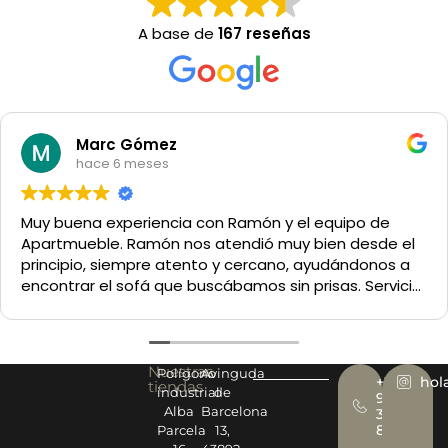
A base de
167 reseñas
Marc Gómez
hace 6 meses
Muy buena experiencia con Ramón y el equipo de
Apartmueble. Ramón nos atendió muy bien desde el
principio, siempre atento y cercano, ayudándonos a
encontrar el sofá que buscábamos sin prisas. Servicio
y trato excelentes. Muy recomendable.
Nuestras
Polígono
Avinguda
+34
hol
tiendas
industrial
de
977
Alba
Barcelona
393
878
Parcela
13,