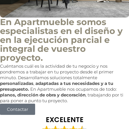
a
o
b
m
e
e
r
r
En Apartmueble somos
?
c
i
especialistas en el diseño y
a
en la ejecución parcial e
l
integral de vuestro
proyecto.
Cuéntanos cuál es la actividad de tu negocio y nos
pondremos a trabajar en tu proyecto desde el primer
minuto. Desarrollamos soluciones totalmente
personalizadas
,
adaptadas a tus necesidades y a tu
presupuesto.
En Apartmueble nos ocupamos de todo:
planos, dirección de obra y decoración
, trabajando por ti
para poner a punto tu proyecto.
Contactar
EXCELENTE