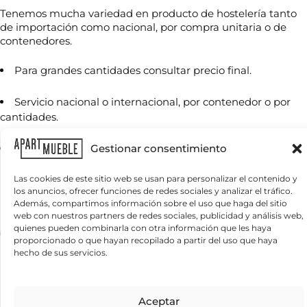
Tenemos mucha variedad en producto de hostelería tanto
de importación como nacional, por compra unitaria o de
N
contenedores.
o
m
b
Para grandes cantidades consultar precio final.
r
T
e
e
Servicio nacional o internacional, por contenedor o por
*
l
cantidades.
é
f
C
o
Gestionar consentimiento
Se envía muestras a cargo del comprador.
o
n
r
o
r
Las cookies de este sitio web se usan para personalizar el contenido y
*
Productos relacionados
e
los anuncios, ofrecer funciones de redes sociales y analizar el tráfico.
¿
o
Además, compartimos información sobre el uso que haga del sitio
Q
e
web con nuestros partners de redes sociales, publicidad y análisis web,
u
l
quienes pueden combinarla con otra información que les haya
é
e
proporcionado o que hayan recopilado a partir del uso que haya
n
c
hecho de sus servicios.
e
t
c
r
e
ó
s
n
Información básica sobre protección de datos
Aceptar
i
i
Responsable del tratamiento:
APARTMUEBLE, S.L.
Finalidad del