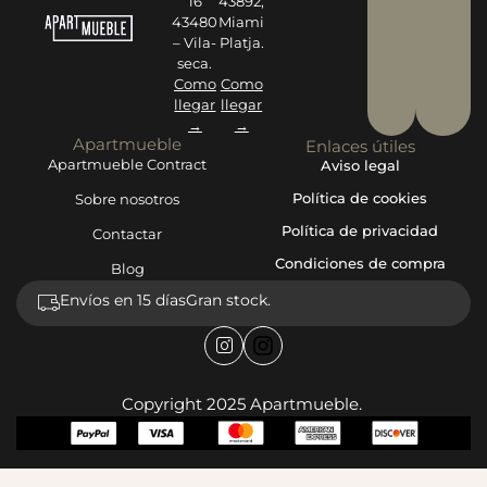
16
43892,
43480
Miami
– Vila-
Platja.
seca.
Como
Como
llegar
llegar
→
→
Apartmueble
Enlaces útiles
Apartmueble Contract
Aviso legal
Política de cookies
Sobre nosotros
Política de privacidad
Contactar
Condiciones de compra
Blog
Envíos en 15 días
Gran stock.
Copyright 2025 Apartmueble.