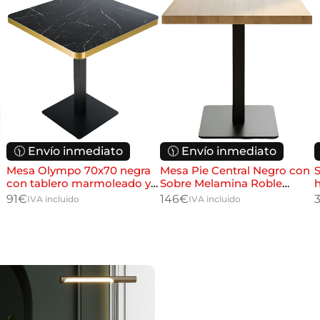
🕦 Envío inmediato
🕦 Envío inmediato
Mesa Olympo 70x70 negra
Mesa Pie Central Negro con
S
con tablero marmoleado y
Sobre Melamina Roble
h
canto dorado para
70x70
a
91
€
146
€
IVA incluido
IVA incluido
hostelería