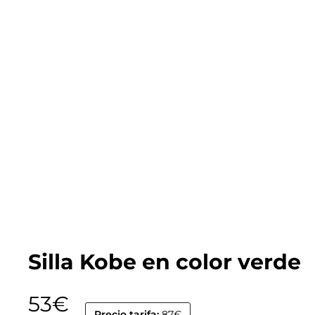
Silla Kobe en color verde
53
€
Precio tarifa:
87€