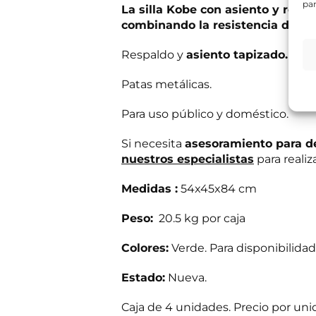
par
e
La silla Kobe con asiento y resp
s
combinando la resistencia del me
Información bás
i
Responsable del
t
si el usuario/a 
Respaldo y
asiento tapizado.
a
tratamiento:
Int
mientras exista 
s
Destinatarios:
Pr
s
Patas metálicas.
momento; derecho 
a
a su tratamiento
b
Puede consultar i
Para uso público y doméstico.
e
r
R
He leído 
?
Si necesita
asesoramiento para d
G
*
nuestros especialistas
para realiz
P
E
Autorizo 
D
n
*
Medidas :
54x45x84 cm
v
í
Solicit
o
Peso:
20.5 kg por caja
d
e
Colores:
Verde. Para disponibilida
i
n
f
Estado:
Nueva.
o
c
Caja de 4 unidades. Precio por uni
o