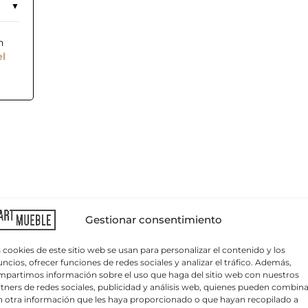
n
el
C
o
r
r
Gestionar consentimiento
e
o
e
 cookies de este sitio web se usan para personalizar el contenido y los
l
ncios, ofrecer funciones de redes sociales y analizar el tráfico. Además,
e
partimos información sobre el uso que haga del sitio web con nuestros
c
nto y respaldo tapizado y patas metálicas negras.
tners de redes sociales, publicidad y análisis web, quienes pueden combina
t
 otra información que les haya proporcionado o que hayan recopilado a
r