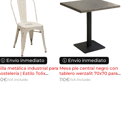
🕦 Envío inmediato
🕦 Envío inmediato

illa metálica industrial para
Mesa pie central negro con
Sil
ostelería | Estilo Tolix
tablero werzalit 70x70 para
Tho
pilable
hostelería
Dis
30
€
110
€
54
IVA incluido
IVA incluido