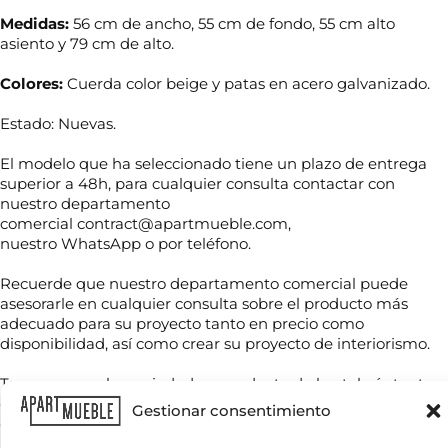
Medidas:
56 cm de ancho, 55 cm de fondo, 55 cm alto
asiento y 79 cm de alto.
Colores:
Cuerda color beige y patas en acero galvanizado.
Estado: Nuevas.
El modelo que ha seleccionado tiene un plazo de entrega
superior a 48h, para cualquier consulta contactar con
nuestro departamento
comercial contract@apartmueble.com,
N
nuestro WhatsApp o por teléfono.
o
m
Recuerde que nuestro departamento comercial puede
b
asesorarle en cualquier consulta sobre el producto más
r
T
adecuado para su proyecto tanto en precio como
e
e
disponibilidad, así como crear su proyecto de interiorismo.
*
l
é
Tenemos mucha variedad en producto de hostelería tanto
f
C
de importación como nacional, por compra unitaria o de
o
Gestionar consentimiento
o
contenedores.
n
r
o