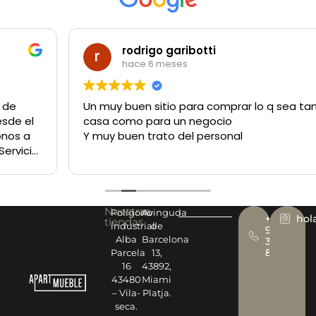
rodrigo garibotti
hace 6 meses
Un muy buen sitio para comprar lo q sea tanto para la
casa como para un negocio
Y muy buen trato del personal
Nuestras
Polígono
Avinguda
+34
hol
tiendas
industrial
de
977
Alba
Barcelona
393
878
Parcela
13,
16
43892,
43480
Miami
– Vila-
Platja.
seca.