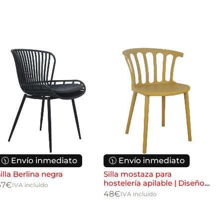
🕦 Envío inmediato
🕦 Envío inmediato

illa Berlina negra
Silla mostaza para
Sil
hostelería apilable | Diseño
par
67
€
IVA incluido
moderno resistente
mod
48
€
47
IVA incluido