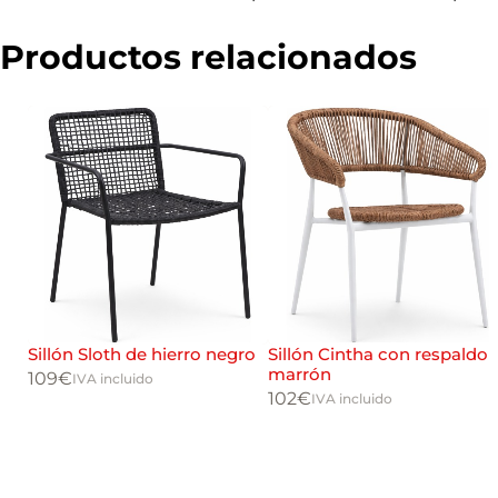
r
c
i
Productos relacionados
a
l
a
Sillón Sloth de hierro negro
Sillón Cintha con respaldo
marrón
109
€
IVA incluido
102
€
IVA incluido