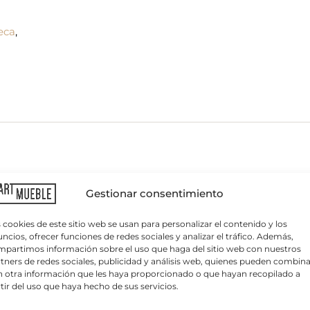
reca
,
C
o
r
r
 fabricada en polipropileno y fibra de vidrio tratado anti
Gestionar consentimiento
e
o
xterior.
e
 cookies de este sitio web se usan para personalizar el contenido y los
l
ncios, ofrecer funciones de redes sociales y analizar el tráfico. Además,
e
partimos información sobre el uso que haga del sitio web con nuestros
c
tners de redes sociales, publicidad y análisis web, quienes pueden combina
t
 otra información que les haya proporcionado o que hayan recopilado a
olores: blanco, antracita, capuchino, menta, agave, pera,
r
tir del uso que haya hecho de sus servicios.
ó
n
ica sobre protección de datos
 la hostelería como terrazas de cafeterías o bares.