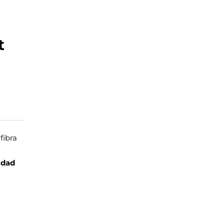
t
fibra
idad