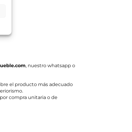
ltas planteadas y,
egitimación del
:
Se conservarán
gaciones legales.
iento en cualquier
tación u oposición
ación adicional:
ueble.com
, nuestro whatsapp o
obre el producto más adecuado
eriorismo.
por compra unitaria o de