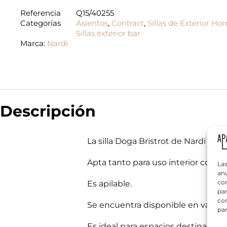
Referencia
Q15/40255
Categorías
Asientos
,
Contract
,
Sillas de Exterior Ho
Sillas exterior bar
Marca:
Nardi
N
o
m
b
r
Descripción
T
e
e
*
l
é
La silla Doga Bristrot de Nardi está
f
¿
o
Q
Apta tanto para uso interior como e
n
Las
u
o
anu
é
*
com
Es apilable.
n
par
e
con
c
Se encuentra disponible en varios c
par
e
¿
s
Información bás
Q
Es ideal para espacios destinados a