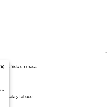
 UV y teñido en masa.
rla
 marsala y tabaco.