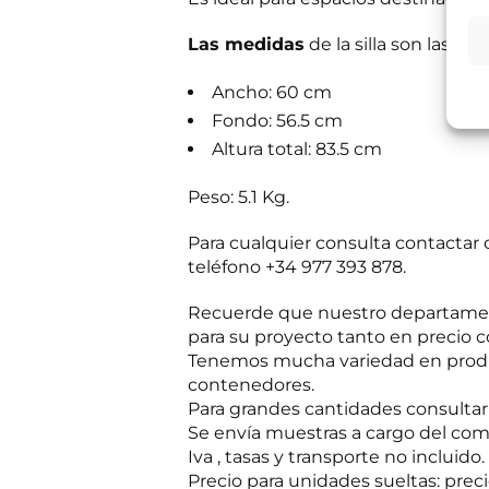
i
Responsable del
u
t
si el usuario/a 
é
a
tratamiento:
Int
Las medidas
de la silla son las sig
C
mientras exista 
s
o
Destinatarios:
Pr
s
momento; derecho 
r
Ancho: 60 cm
a
a su tratamiento
r
b
Puede consultar i
Fondo: 56.5 cm
e
e
o
Altura total: 83.5 cm
r
R
n
He leído 
?
G
e
*
Peso: 5.1 Kg.
P
c
E
Autorizo 
D
e
n
*
s
Para cualquier consulta contacta
v
i
teléfono +34 977 393 878.
í
t
Solicit
o
a
d
Recuerde que nuestro departament
s
e
para su proyecto tanto en precio c
i
Tenemos mucha variedad en produc
n
f
contenedores.
o
Para grandes cantidades consultar p
c
Se envía muestras a cargo del com
o
Iva , tasas y transporte no incluido.
m
e
Precio para unidades sueltas: precio