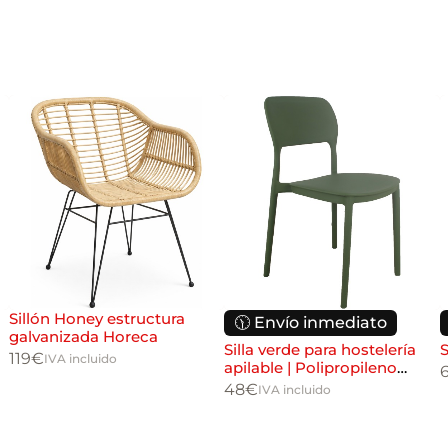
Sillón Honey estructura
🕦 Envío inmediato
galvanizada Horeca
Silla verde para hostelería
S
119
€
IVA incluido
apilable | Polipropileno
interior y exterior
48
€
IVA incluido