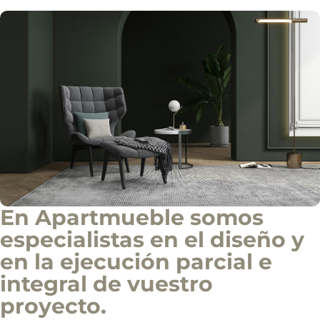
Solicitar información
d
e
i
n
f
o
c
o
m
e
r
c
i
a
l
En Apartmueble somos
especialistas en el diseño y
en la ejecución parcial e
integral de vuestro
proyecto.