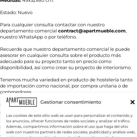
Medidas:
49x52x80 cm.
Estado: Nuevo
Para cualquier consulta contactar con nuestro
departamento comercial
contract@apartmueble.com
,
nuestro WhatsApp o por teléfono.
T
Recuerde que nuestro departamento comercial le puede
N
e
asesorar en cualquier consulta sobre el producto más
o
l
m
adecuado para su proyecto tanto en precio como
é
b
f
disponibilidad, así como crear su proyecto de interiorismo.
r
o
T
e
n
Tenemos mucha variedad en producto de hostelería tanto
e
*
o
l
de importación como nacional, por compra unitaria o de
*
é
contenedores.
*
f
C
C
o
Gestionar consentimiento
o
o
Para grandes cantidades consultar precio final.
n
r
r
o
Servicio nacional o internacional, por contenedor o por
r
r
Las cookies de este sitio web se usan para personalizar el contenido y
*
e
cantidades
e
los anuncios, ofrecer funciones de redes sociales y analizar el tráfico.
¿
o
o
Además, compartimos información sobre el uso que haga del sitio
Iva o tasas, ni transporte incluido,
Q
e
web con nuestros partners de redes sociales, publicidad y análisis web,
u
l
Se envía muestras a cargo del comprador.