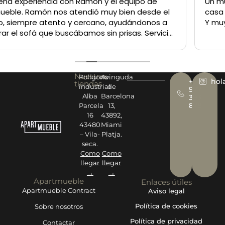
Un muy buen sitio para comprar lo q sea tanto para la
casa como para un negocio
Y muy buen trato del personal
Nuestras
Polígono
Avinguda
+34
hol
tiendas
industrial
de
977
Alba
Barcelona
393
878
Parcela
13,
16
43892,
43480
Miami
– Vila-
Platja.
seca.
Como
Como
llegar
llegar
→
→
Apartmueble
Enlaces útiles
Apartmueble Contract
Aviso legal
Política de cookies
Sobre nosotros
Política de privacidad
Contactar