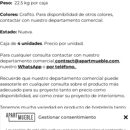
Peso:
22.5 kg por caja
Colores:
Grafito. Para disponibilidad de otros colores,
contactar con nuestro departamento comercial.
Estado:
Nueva.
Caja de
4 unidades
. Precio por unidad.
Para cualquier consulta contactar con nuestro
departamento comercial
contract@apartmueble.com
,
nuestro
WhatsApp
o
por teléfono.
N
o
m
Recuerde que nuestro departamento comercial puede
b
asesorarle en cualquier consulta sobre el producto más
r
adecuado para su proyecto tanto en precio como
T
e
disponibilidad, así como crear su proyecto de interiorismo.
e
*
l
é
Tenemos mucha variedad en producto de hostelería tanto
f
de importación como nacional, por compra unitaria o de
C
o
Gestionar consentimiento
contenedores.
o
n
r
o
r
Las cookies de este sitio web se usan para personalizar el contenido y