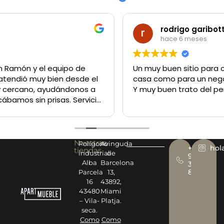
rodrigo garibotti
hace 6 meses
Un muy buen sitio para comprar lo q sea tanto para la
casa como para un negocio
Y muy buen trato del personal
Nuestras
Polígono
Avinguda
+34
hol
tiendas
industrial
de
977
Alba
Barcelona
393
878
Parcela
13,
16
43892,
43480
Miami
– Vila-
Platja.
seca.
Como
Como