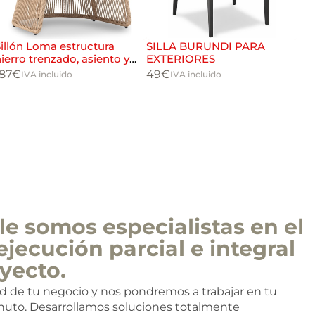
illón Loma estructura
SILLA BURUNDI PARA
SI
ierro trenzado, asiento y
EXTERIORES
78
espaldo en wicker trenzado
187
€
49
€
IVA incluido
IVA incluido
e somos especialistas en el
ejecución parcial e integral
yecto.
ad de tu negocio y nos pondremos a trabajar en tu
nuto. Desarrollamos soluciones totalmente