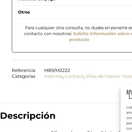
Otros
Para cualquier otra consulta, no dudes en ponerte e
contacto con nosotros:
Solicita información sobre 
producto
N
o
m
b
Referencia
M89/M2222
r
Categorías
Asientos
,
Contract
,
Sillas de Interior Hor
T
e
e
*
l
é
f
¿
o
Q
n
Las
u
o
Descripción
anu
é
*
com
n
par
e
con
c