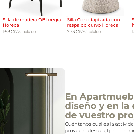
Silla de madera OBI negra
Silla Cono tapizada con
S
Horeca
respaldo curvo Horeca
h
r
163
€
273
€
IVA incluido
IVA incluido
En Apartmuebl
diseño y en la 
de vuestro pro
Cuéntanos cuál es la activid
proyecto desde el primer mi