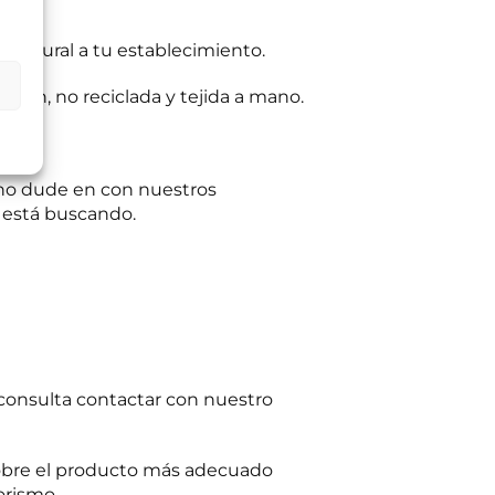
e natural a tu establecimiento.
ltas planteadas y,
egitimación del
:
Se conservarán
rgen, no reciclada y tejida a mano.
gaciones legales.
iento en cualquier
tación u oposición
ación adicional:
e no dude en con nuestros
e está buscando.
 consulta contactar con nuestro
obre el producto más adecuado
orismo.