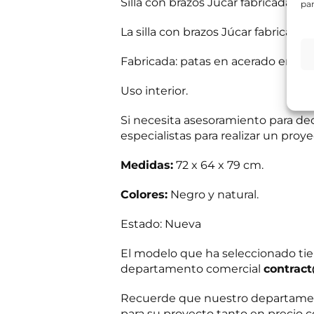
Silla con brazos Júcar fabricada c
par
e
c
s
Información bás
o
La silla con brazos Júcar fabricad
i
Responsable del
m
t
si el usuario/a 
e
a
tratamiento:
Int
Fabricada: patas en acerado en col
r
mientras exista 
s
c
Destinatarios:
Pr
s
momento; derecho 
i
Uso interior.
a
a su tratamiento
a
b
Puede consultar i
l
e
Si necesita asesoramiento para dec
C
r
R
o
especialistas para realizar un proy
He leído 
?
G
r
*
P
r
Medidas:
72 x 64 x 79 cm.
E
Autorizo 
D
e
n
*
o
v
T
Colores:
Negro y natural.
í
e
Solicit
o
l
Estado: Nueva
d
é
e
f
i
El modelo que ha seleccionado ti
o
n
n
departamento comercial
contrac
f
o
o
Recuerde que nuestro departament
c
o
para su proyecto tanto en precio c