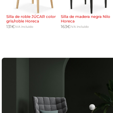
Silla de roble JÚCAR color
Silla de madera negra Nilo
gris/roble Horeca
Horeca
131
€
163
€
IVA incluido
IVA incluido