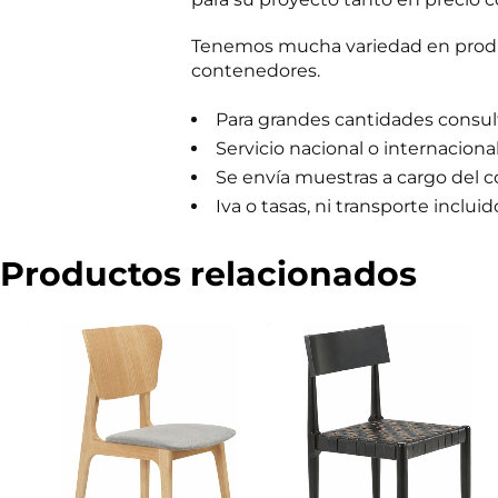
m
e
Tenemos mucha variedad en produc
r
contenedores.
c
i
a
Para grandes cantidades consulta
l
Servicio nacional o internaciona
Se envía muestras a cargo del 
Iva o tasas, ni transporte incluid
Productos relacionados