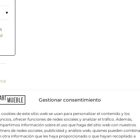
n
el
eca
C
o
r
r
Gestionar consentimiento
e
o
e
 cookies de este sitio web se usan para personalizar el contenido y los
l
ncios, ofrecer funciones de redes sociales y analizar el tráfico. Además,
e
partimos información sobre el uso que haga del sitio web con nuestros
c
tners de redes sociales, publicidad y análisis web, quienes pueden combina
t
 otra información que les haya proporcionado o que hayan recopilado a
r