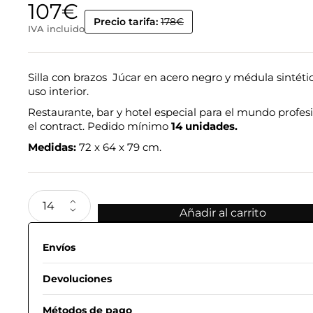
107
€
Precio tarifa:
178€
IVA incluido
Silla con brazos Júcar en acero negro y médula sintéti
uso interior.
Restaurante, bar y hotel especial para el mundo profesi
el contract. Pedido mínimo
14 unidades.
Medidas:
72 x 64 x 79 cm.
Añadir al carrito
Envíos
Devoluciones
Métodos de pago