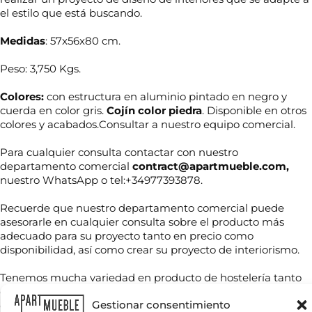
el estilo que está buscando.
Medidas
: 57x56x80 cm.
Peso: 3,750 Kgs.
Colores:
con estructura en aluminio pintado en negro y
cuerda en color gris.
Cojín color piedra
. Disponible en otros
colores y acabados.Consultar a nuestro equipo comercial.
Para cualquier consulta contactar con nuestro
departamento comercial
contract@apartmueble.com,
nuestro WhatsApp o tel:+34977393878.
N
o
Recuerde que nuestro departamento comercial puede
m
asesorarle en cualquier consulta sobre el producto más
b
r
adecuado para su proyecto tanto en precio como
T
e
disponibilidad, así como crear su proyecto de interiorismo.
e
*
l
Tenemos mucha variedad en producto de hostelería tanto
é
f
de importación como nacional, por compra unitaria o de
C
o
Gestionar consentimiento
contenedores.
o