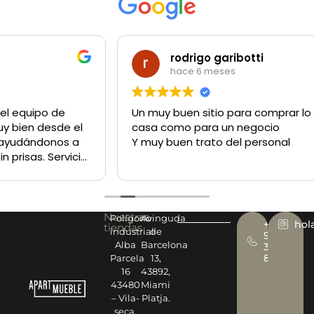
rodrigo garibotti
hace 6 meses
Un muy buen sitio para comprar lo q sea tanto para la
casa como para un negocio
Y muy buen trato del personal
Nuestras
Polígono
Avinguda
+34
hol
tiendas
industrial
de
977
Alba
Barcelona
393
878
Parcela
13,
16
43892,
43480
Miami
– Vila-
Platja.
seca.