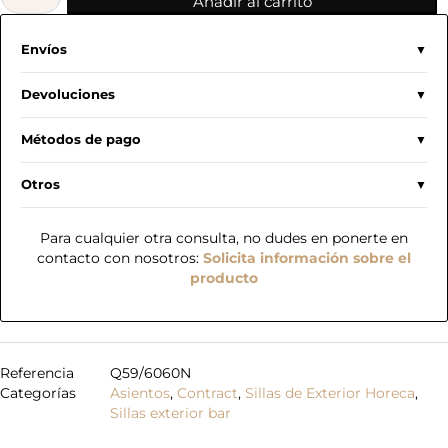
Añadir al carrito
Envíos
Devoluciones
Métodos de pago
Otros
Para cualquier otra consulta, no dudes en ponerte en
contacto con nosotros:
Solicita información sobre el
producto
Referencia
Q59/6060N
Categorías
Asientos
,
Contract
,
Sillas de Exterior Horeca
,
Sillas exterior bar