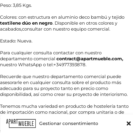
Peso: 3,85 Kgs.
Colores: con estructura en aluminio deco bambú y tejido
textilene dúo en negro
. Disponible en otros colores y
acabados,consultar con nuestro equipo comercial.
Estado: Nueva.
Para cualquier consulta contactar con nuestro
departamento comercial
contract@apartmueble.com,
nuestro WhatsApp o tel:+34977393878.
*
N
*
Recuerde que nuestro departamento comercial puede
o
E
asesorarle en cualquier consulta sobre el producto más
m
n
adecuado para su proyecto tanto en precio como
b
v
r
disponibilidad, así como crear su proyecto de interiorismo.
í
T
e
o
e
*
Tenemos mucha variedad en producto de hostelería tanto
l
de importación como nacional, por compra unitaria o de
é
f
contenedores.
C
o
Gestionar consentimiento
o
n
r
o