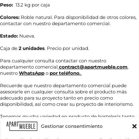
Peso:
13.2 kg por caja
Colores:
Roble natural. Para disponibilidad de otros colores,
contactar con nuestro departamento comercial.
Estado:
Nueva.
Caja de
2 unidades
. Precio por unidad.
Para cualquier consulta contactar con nuestro
departamento comercial
contract@apartmueble.com
,
nuestro
WhatsApp
o
por teléfono.
N
o
m
Recuerde que nuestro departamento comercial puede
b
asesorarle en cualquier consulta sobre el producto más
C
r
adecuado para su proyecto tanto en precio como
T
o
e
e
disponibilidad, así como crear su proyecto de interiorismo.
r
*
l
r
é
e
Tenemos mucha variedad en producto de hostelería tanto
f
o
de importación como nacional, por compra unitaria o de
C
o
Gestionar consentimiento
o
contenedores.
n
r
o