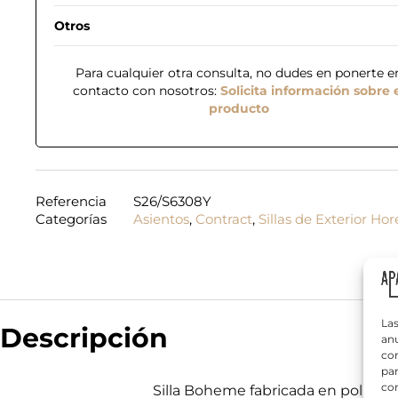
Otros
Para cualquier otra consulta, no dudes en ponerte e
contacto con nosotros:
Solicita información sobre 
producto
n
N
e
o
c
m
e
Referencia
S26/S6308Y
b
s
Categorías
Asientos
,
Contract
,
Sillas de Exterior Ho
r
i
T
e
t
e
*
a
l
s
é
N
f
o
¿
o
m
Q
n
Las
b
Descripción
u
o
anu
r
é
*
com
e
n
par
s
e
con
a
Silla Boheme fabricada en poliprop
c