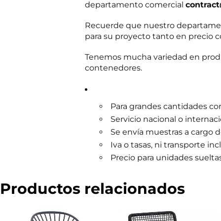
departamento comercial
contrac
m
e
r
Recuerde que nuestro departament
c
para su proyecto tanto en precio c
i
a
l
Tenemos mucha variedad en produc
contenedores.
Para grandes cantidades cons
Servicio nacional o internac
Se envía muestras a cargo 
Iva o tasas, ni transporte inc
Precio para unidades sueltas:
Productos relacionados