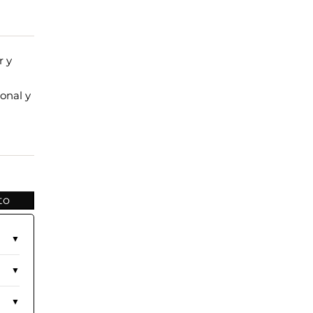
r y
onal y
to