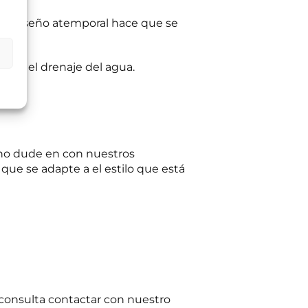
e su diseño atemporal hace que se
ltas planteadas y,
egitimación del
:
Se conservarán
gaciones legales.
ilita el drenaje del agua.
iento en cualquier
tación u oposición
ación adicional:
e no dude en con nuestros
que se adapte a el estilo que está
consulta contactar con nuestro