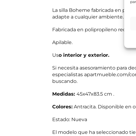
b
par
e
e
s
La silla Boheme fabricada en polip
Información bás
r
i
Responsable del
adapte a cualquier ambiente.
?
t
si el usuario/a 
a
tratamiento:
Int
mientras exista 
s
Fabricada en polipropileno reciclad
Destinatarios:
Pr
s
momento; derecho 
a
a su tratamiento
Apilable.
b
Puede consultar i
e
Us
o interior y exterior.
r
R
He leído 
?
G
*
Si necesita asesoramiento para dec
P
E
Autorizo 
D
especialistas apartmueble.com/cont
n
*
buscando.
v
í
Solicit
o
Medidas:
45x47x83.5 cm .
d
e
Colores:
Antracita. Disponible en o
i
n
f
Estado: Nueva
o
c
El modelo que ha seleccionado ti
o