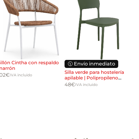
illón Cintha con respaldo
🕦 Envío inmediato

marrón
Silla verde para hostelería
Sil
102
€
IVA incluido
apilable | Polipropileno
Gar
interior y exterior
api
48
€
52
IVA incluido