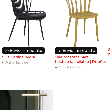
S
🕦 Envío inmediato
🕦 Envío inmediato
Silla Berlina negra
Silla mostaza para
hostelería apilable | Diseño
67
€
IVA incluido
moderno resistente
48
€
IVA incluido