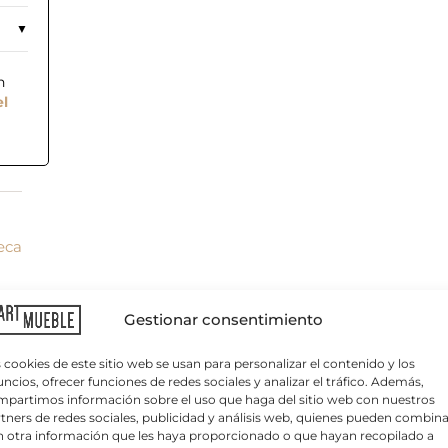
n
el
reca
C
o
r
r
Gestionar consentimiento
e
o
e
 cookies de este sitio web se usan para personalizar el contenido y los
l
ncios, ofrecer funciones de redes sociales y analizar el tráfico. Además,
e
partimos información sobre el uso que haga del sitio web con nuestros
c
tners de redes sociales, publicidad y análisis web, quienes pueden combina
t
 otra información que les haya proporcionado o que hayan recopilado a
ileno .
r