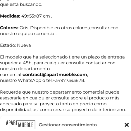
que está buscando.
Medidas:
49x53x87 cm .
Colores:
Gris. Disponible en otros colores,consultar con
nuestro equipo comercial.
Estado: Nueva
El modelo que ha seleccionado tiene un plazo de entrega
superior a 48h, para cualquier consulta contactar con
nuestro departamento
comercial
contract@apartmueble.com
,
N
nuestro WhatsApp o tel:+34977393878.
o
m
b
Recuerde que nuestro departamento comercial puede
r
asesorarle en cualquier consulta sobre el producto más
T
e
adecuado para su proyecto tanto en precio como
e
*
l
disponibilidad, así como crear su proyecto de interiorismo.
é
f
Tenemos mucha variedad en producto de hostelería tanto
C
o
Gestionar consentimiento
de importación como nacional, por compra unitaria o de
o
n