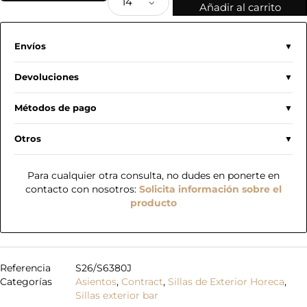
Añadir al carrito
Envíos
Devoluciones
Métodos de pago
Otros
Para cualquier otra consulta, no dudes en ponerte en
contacto con nosotros:
Solicita información sobre el
producto
Referencia
S26/S6380J
Categorías
Asientos
,
Contract
,
Sillas de Exterior Horeca
,
Sillas exterior bar