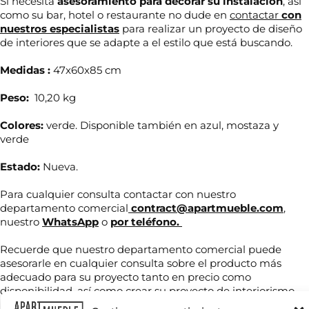
Si necesita
asesoramiento para decorar su
instalación
, así
como su bar, hotel o restaurante no dude en
contactar
con
nuestros especialistas
para realizar un proyecto de diseño
de interiores que se adapte a el estilo que está buscando.
Medidas :
47x60x85 cm
Peso:
10,20 kg
Colores:
verde. Disponible también en azul, mostaza y
verde
Estado:
Nueva.
N
Para cualquier consulta contactar con nuestro
N
o
o
departamento comercial
contract@apartmueble.com
,
m
m
b
nuestro
WhatsApp
o
por teléfono.
b
r
r
e
Recuerde que nuestro departamento comercial puede
T
e
*
e
asesorarle en cualquier consulta sobre el producto más
*
*
l
adecuado para su proyecto tanto en precio como
é
disponibilidad, así como crear su proyecto de interiorismo.
f
C
o