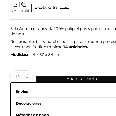
151
€
Precio tarifa:
252€
IVA incluido
Silla Art deco tapizada 100% polipiel gris y pata en acer
dorado.
Restaurante, bar y hotel especial para el mundo profesi
el contract. Pedido mínimo
14 unidades.
Medidas:
44 x 57 x 84 cm .
Añadir al carrito
Envíos
Devoluciones
Métodos de pago