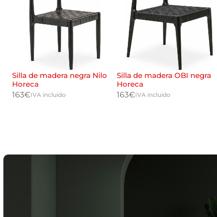
Silla de madera negra Nilo
Silla de madera OBI negra
Horeca
Horeca
163
€
163
€
IVA incluido
IVA incluido