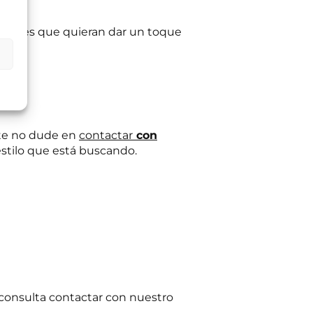
taurantes que quieran dar un toque
ltas planteadas y,
egitimación del
:
Se conservarán
gaciones legales.
iento en cualquier
tación u oposición
ación adicional:
ante no dude en
contactar
con
estilo que está buscando.
r consulta contactar con nuestro
o.