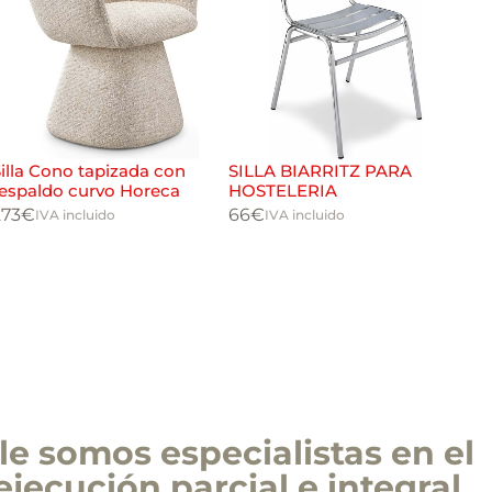
illa Cono tapizada con
SILLA BIARRITZ PARA

respaldo curvo Horeca
HOSTELERIA
Sil
273
€
66
€
IVA incluido
IVA incluido
hos
api
30
e somos especialistas en el
ejecución parcial e integral