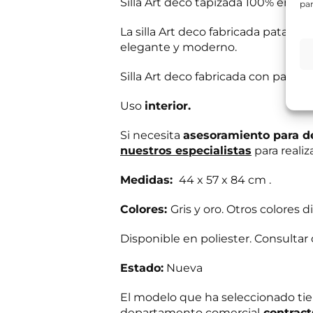
Silla Art deco tapizada 100% en pol
par
e
s
Información bás
La silla Art deco fabricada patas e
i
Responsable del
t
si el usuario/a 
elegante y moderno.
a
tratamiento:
Int
mientras exista 
s
Destinatarios:
Pr
Silla Art deco fabricada con patas e
s
momento; derecho 
a
a su tratamiento
b
Puede consultar i
Uso
interior.
e
r
R
Si necesita
asesoramiento para d
He leído 
?
G
nuestros especialistas
para realiz
*
P
*
E
Autorizo 
D
*
n
Medidas:
44 x 57 x 84 cm .
*
*
v
C
í
o
Colores:
Gris y oro. Otros colores 
Solicit
o
r
d
r
Disponible en poliester. Consultar
e
e
i
o
n
Estado:
Nueva
f
o
El modelo que ha seleccionado ti
c
o
departamento comercial
contrac