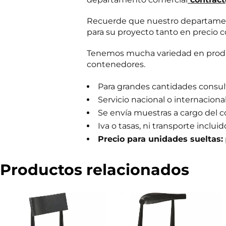
m
e
Recuerde que nuestro departament
r
para su proyecto tanto en precio c
c
i
a
Tenemos mucha variedad en produc
l
contenedores.
Para grandes cantidades consulta
Servicio nacional o internaciona
Se envía muestras a cargo del 
Iva o tasas, ni transporte incluid
Precio para unidades sueltas:
Productos relacionados