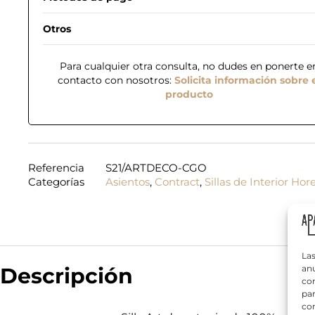
Otros
Para cualquier otra consulta, no dudes en ponerte e
contacto con nosotros:
Solicita información sobre 
producto
N
o
m
b
Referencia
S21/ARTDECO-CGO
r
Categorías
Asientos
,
Contract
,
Sillas de Interior Hor
T
e
e
*
l
é
f
¿
o
Q
n
Las
u
o
Descripción
anu
é
*
com
n
par
e
con
c