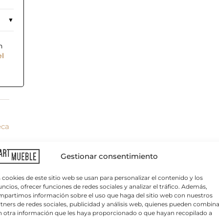
n
el
eca
C
o
r
r
Gestionar consentimiento
e
o
e
 cookies de este sitio web se usan para personalizar el contenido y los
l
ncios, ofrecer funciones de redes sociales y analizar el tráfico. Además,
e
partimos información sobre el uso que haga del sitio web con nuestros
c
tners de redes sociales, publicidad y análisis web, quienes pueden combina
t
 otra información que les haya proporcionado o que hayan recopilado a
r