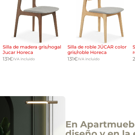
Silla de madera gris/nogal
Silla de roble JÚCAR color
S
Jucar Horeca
gris/roble Horeca
131
€
131
€
IVA incluido
IVA incluido
En Apartmuebl
diseño y en la 