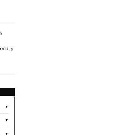
o
onal y