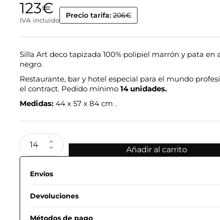
123
€
Precio tarifa:
206€
IVA incluido
Silla Art deco tapizada 100% polipiel marrón y pata en 
negro.
Restaurante, bar y hotel especial para el mundo profesi
el contract. Pedido mínimo
14 unidades.
Medidas:
44 x 57 x 84 cm .
Añadir al carrito
Envíos
Devoluciones
Métodos de pago