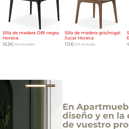
Silla de madera OBI negra
Silla de madera gris/nogal
Horeca
Jucar Horeca
163
€
131
€
IVA incluido
IVA incluido
En Apartmuebl
diseño y en la 
de vuestro pro