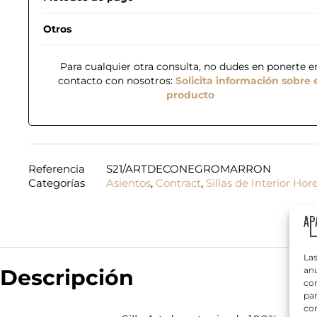
Otros
Para cualquier otra consulta, no dudes en ponerte e
contacto con nosotros:
Solicita información sobre 
producto
N
o
m
b
Referencia
S21/ARTDECONEGROMARRON
*
r
Categorías
Asientos
,
Contract
,
Sillas de Interior Hor
T
s
e
e
a
*
l
b
é
e
f
r
¿
o
?
Q
n
i
Las
u
o
n
Descripción
anu
é
*
f
com
n
o
par
e
con
c