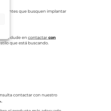
restaurantes que busquen implantar
ltas planteadas y,
egitimación del
:
Se conservarán
gaciones legales.
iento en cualquier
tación u oposición
ación adicional:
ante no dude en
contactar
con
estilo que está buscando.
onsulta contactar con nuestro
o.
obre el producto más adecuado