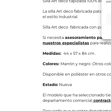
Silla Art deco tapizada 100% en po
par
e
s
Información bás
La silla Art deco fabricada patas e
i
Responsable del
t
si el usuario/a 
el estilo industrial.
a
tratamiento:
Int
mientras exista 
s
Destinatarios:
Pr
Silla Art deco fabricada con patas 
s
momento; derecho 
a
a su tratamiento
b
Puede consultar i
Si necesita
asesoramiento para d
e
nuestros especialistas
para realiz
r
R
He leído 
?
G
Medidas:
44 x 57 x 84 cm .
*
P
E
Autorizo 
D
n
Colores:
Marrón y negro .Otros col
*
v
í
Disponible en poliéster en otros c
Solicit
o
d
Estado:
Nueva
e
i
n
El modelo que ha seleccionado tie
f
departamento comercial
contrac
o
c
o
Recuerde que nuestro departament