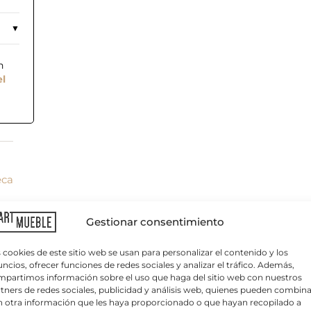
n
el
eca
C
o
r
r
Gestionar consentimiento
e
o
e
 cookies de este sitio web se usan para personalizar el contenido y los
l
ncios, ofrecer funciones de redes sociales y analizar el tráfico. Además,
e
partimos información sobre el uso que haga del sitio web con nuestros
c
tners de redes sociales, publicidad y análisis web, quienes pueden combina
t
 otra información que les haya proporcionado o que hayan recopilado a
r