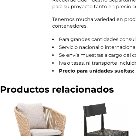
m
para su proyecto tanto en precio c
e
r
Tenemos mucha variedad en produc
c
i
contenedores.
a
l
Para grandes cantidades consulta
Servicio nacional o internaciona
Se envía muestras a cargo del 
Iva o tasas, ni transporte incluid
Precio para unidades sueltas:
Productos relacionados