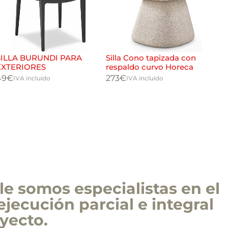
SILLA BURUNDI PARA
Silla Cono tapizada con
SI
EXTERIORES
respaldo curvo Horeca
78
49
€
273
€
IVA incluido
IVA incluido
e somos especialistas en el
ejecución parcial e integral
yecto.