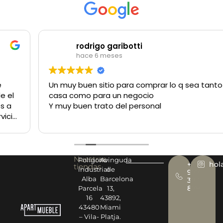
rodrigo garibotti
hace 6 meses
Un muy buen sitio para comprar lo q sea tanto para la
casa como para un negocio
Y muy buen trato del personal
Nuestras
Polígono
Avinguda
+34
hol
tiendas
industrial
de
977
Alba
Barcelona
393
878
Parcela
13,
16
43892,
43480
Miami
– Vila-
Platja.