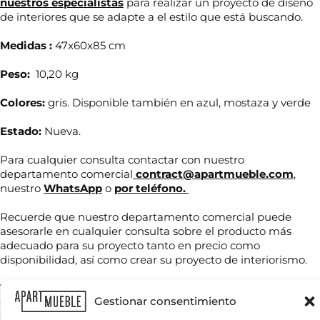
nuestros especialistas
para realizar un proyecto de diseño
de interiores que se adapte a el estilo que está buscando.
Medidas :
47x60x85 cm
Peso:
10,20 kg
Colores:
gris. Disponible también en azul, mostaza y verde
Estado:
Nueva.
Para cualquier consulta contactar con nuestro
n
departamento comercial
contract@apartmueble.com
,
N
e
nuestro
WhatsApp
o
por teléfono.
o
c
m
e
b
Recuerde que nuestro departamento comercial puede
s
r
i
asesorarle en cualquier consulta sobre el producto más
T
e
t
adecuado para su proyecto tanto en precio como
e
*
a
disponibilidad, así como crear su proyecto de interiorismo.
l
s
é
n
f
Tenemos mucha variedad en producto de hostelería tanto
e
C
o
Gestionar consentimiento
de importación como nacional, por compra unitaria o de
c
o
n
e
contenedores.
r