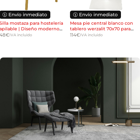
E
Autorizo el envío de información comercial y del
D
n
*
boletín de noticias.
🕦 Envío inmediato
🕦 Envío inmediato
v
í
Silla mostaza para hostelería
Mesa pie central blanco con
o
apilable | Diseño moderno
tablero werzalit 70x70 para
Solicitar información
d
resistente
hostelería
48
€
114
€
IVA incluido
IVA incluido
e
i
n
f
o
c
o
m
e
r
c
i
a
l