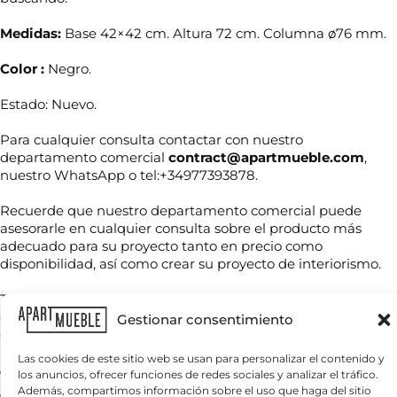
Medidas:
Base 42×42 cm. Altura 72 cm. Columna ø76 mm.
Color :
Negro.
Estado: Nuevo.
Para cualquier consulta contactar con nuestro
departamento comercial
contract@apartmueble.com
,
N
nuestro WhatsApp o tel:+34977393878.
o
m
Recuerde que nuestro departamento comercial puede
b
T
asesorarle en cualquier consulta sobre el producto más
r
T
e
e
adecuado para su proyecto tanto en precio como
e
l
*
disponibilidad, así como crear su proyecto de interiorismo.
l
é
é
f
Tenemos mucha variedad en producto de hostelería tanto
f
o
C
o
de importación como nacional, por compra unitaria o de
n
Gestionar consentimiento
o
n
o
contenedores.
r
o
T
r
Las cookies de este sitio web se usan para personalizar el contenido y
*
e
e
Para grandes cantidades consultar precio final.
los anuncios, ofrecer funciones de redes sociales y analizar el tráfico.
l
¿
o
Además, compartimos información sobre el uso que haga del sitio
é
Servicio nacional o internacional, por contenedor o por
Q