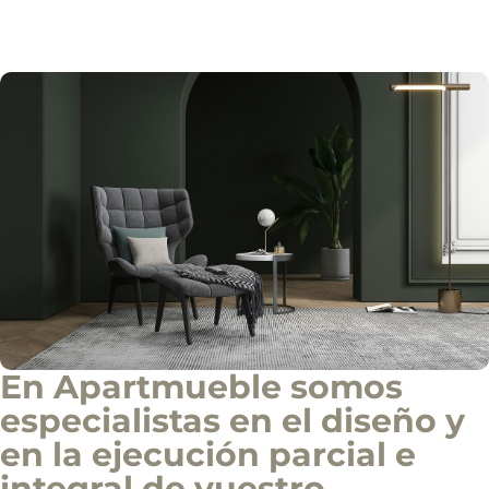
í
o
Solicitar información
d
e
i
n
f
o
c
o
m
e
r
c
i
a
l
En Apartmueble somos
especialistas en el diseño y
en la ejecución parcial e
integral de vuestro