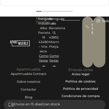
y trato excelentes. Muy recomendable.
Nuestras
Polígono
Avinguda
+34
hol
tiendas
industrial
de
977
Alba
Barcelona
393
878
Parcela
13,
16
43892,
43480
Miami
– Vila-
Platja.
seca.
Como
Como
llegar
llegar
→
→
Apartmueble
Enlaces útiles
Apartmueble Contract
Aviso legal
Política de cookies
Sobre nosotros
Política de privacidad
Contactar
Condiciones de compra
Blog
Envíos en 15 días
Gran stock.