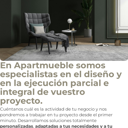
i
n
f
o
c
o
m
e
r
c
i
a
l
En Apartmueble somos
especialistas en el diseño y
en la ejecución parcial e
integral de vuestro
proyecto.
Cuéntanos cuál es la actividad de tu negocio y nos
pondremos a trabajar en tu proyecto desde el primer
minuto. Desarrollamos soluciones totalmente
personalizadas
,
adaptadas a tus necesidades y a tu