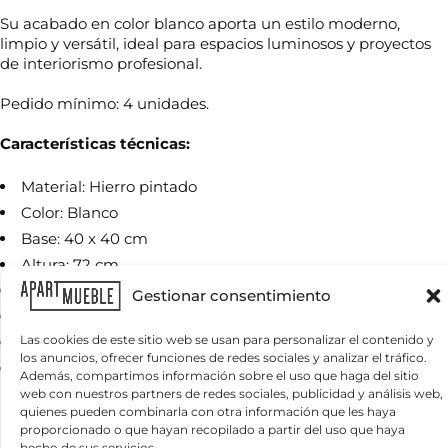
Su acabado en color blanco aporta un estilo moderno,
limpio y versátil, ideal para espacios luminosos y proyectos
de interiorismo profesional.
Pedido mínimo: 4 unidades.
T
N
e
o
Características técnicas:
l
m
é
b
f
Material: Hierro pintado
r
o
T
e
Color: Blanco
n
e
*
o
Base: 40 x 40 cm
l
n
é
Altura: 72 cm
e
f
c
C
Estructura: Tubo cuadrado
o
Gestionar consentimiento
e
o
n
s
Uso: Interior
r
o
i
r
Las cookies de este sitio web se usan para personalizar el contenido y
*
Compatibilidad: Tableros hasta 70×70 cm
t
e
los anuncios, ofrecer funciones de redes sociales y analizar el tráfico.
¿
a
Aplicación: Hostelería profesional
o
Además, compartimos información sobre el uso que haga del sitio
Q
s
e
web con nuestros partners de redes sociales, publicidad y análisis web,
u
l
quienes pueden combinarla con otra información que les haya
é
Productos relacionados
e
proporcionado o que hayan recopilado a partir del uso que haya
n
c
hecho de sus servicios.