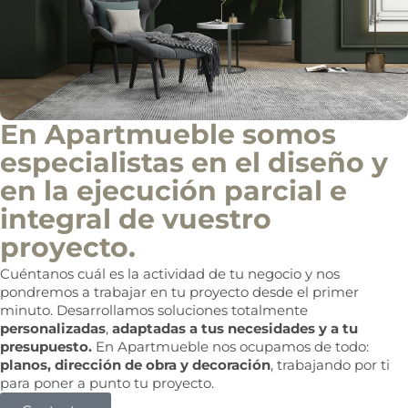
o
c
o
m
e
r
c
i
En Apartmueble somos
a
l
especialistas en el diseño y
en la ejecución parcial e
integral de vuestro
proyecto.
Cuéntanos cuál es la actividad de tu negocio y nos
pondremos a trabajar en tu proyecto desde el primer
minuto. Desarrollamos soluciones totalmente
personalizadas
,
adaptadas a tus necesidades y a tu
presupuesto.
En Apartmueble nos ocupamos de todo:
planos, dirección de obra y decoración
, trabajando por ti
para poner a punto tu proyecto.