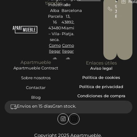
+34
hol
tiendas
industrial
de
977
Alba
Barcelona
393
878
Parcela
13,
16
43892,
43480
Miami
– Vila-
Platja.
seca.
Como
Como
llegar
llegar
→
→
Apartmueble
Enlaces útiles
Apartmueble Contract
Aviso legal
Política de cookies
Sobre nosotros
Política de privacidad
Contactar
Condiciones de compra
Blog
Envíos en 15 días
Gran stock.
Copyright 2025 Apartmueble.