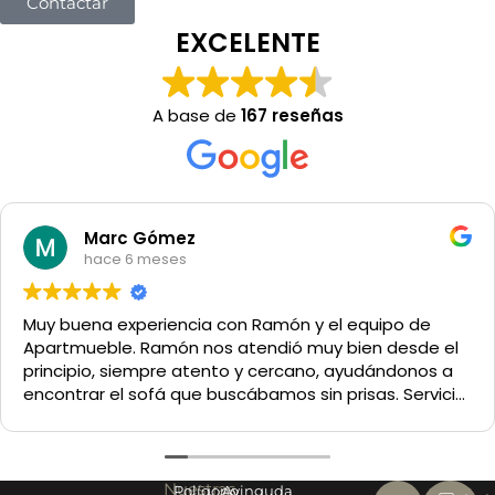
Contactar
EXCELENTE
A base de
167 reseñas
Marc Gómez
hace 6 meses
na experiencia con Ramón y el equipo de
Un mu
ueble. Ramón nos atendió muy bien desde el
casa
io, siempre atento y cercano, ayudándonos a
Y muy
ar el sofá que buscábamos sin prisas. Servicio
 excelentes. Muy recomendable.
Nuestras
Polígono
Avinguda