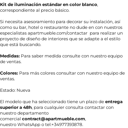
Kit de iluminación estándar en color blanco
,
correspondiente al precio básico.
Si necesita asesoramiento para decorar su instalación, así
como su bar, hotel o restaurante no dude en con nuestros
especialistas apartmueble.com/contactar para realizar un
proyecto de diseño de interiores que se adapte a el estilo
que está buscando.
Medidas:
Para saber medida consulte con nuestro equipo
de ventas.
Colores:
Para más colores consultar con nuestro equipo de
ventas.
Estado: Nueva
El modelo que ha seleccionado tiene un plazo de
entrega
N
superior a 48h
, para cualquier consulta contactar con
o
nuestro departamento
m
b
comercial
contract@apartmueble.com
,
r
nuestro WhatsApp o tel:+34977393878.
T
e