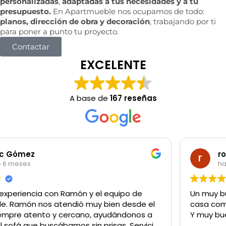
personalizadas
,
adaptadas a tus necesidades y a tu
presupuesto.
En Apartmueble nos ocupamos de todo:
planos, dirección de obra y decoración
, trabajando por ti
para poner a punto tu proyecto.
Contactar
EXCELENTE
A base de
167 reseñas
rodrigo garibotti
hace 6 meses
Un muy buen sitio para comprar lo q sea tanto para la
casa como para un negocio
Y muy buen trato del personal