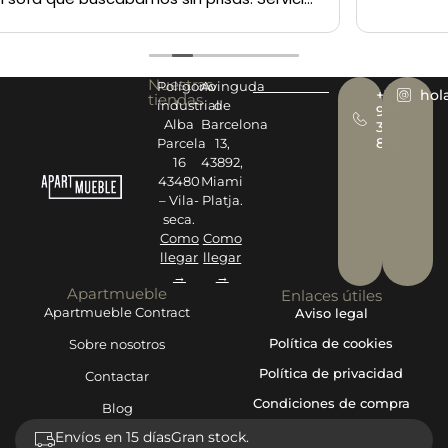
Nuestras
Polígono
Avinguda
+34
hol
tiendas
industrial
de
977
Alba
Barcelona
393
878
Parcela
13,
16
43892,
43480
Miami
– Vila-
Platja.
seca.
Como
Como
llegar
llegar
→
→
Apartmueble
Enlaces útiles
Apartmueble Contract
Aviso legal
Política de cookies
Sobre nosotros
Política de privacidad
Contactar
Condiciones de compra
Blog
Envíos en 15 días
Gran stock.