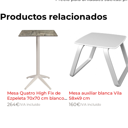
r
c
i
Productos relacionados
a
l
Mesa Quatro High Fix de
Mesa auxiliar blanca Vila
Ezpeleta 70x70 cm blanco
58x49 cm
stone
264
€
160
€
IVA incluido
IVA incluido