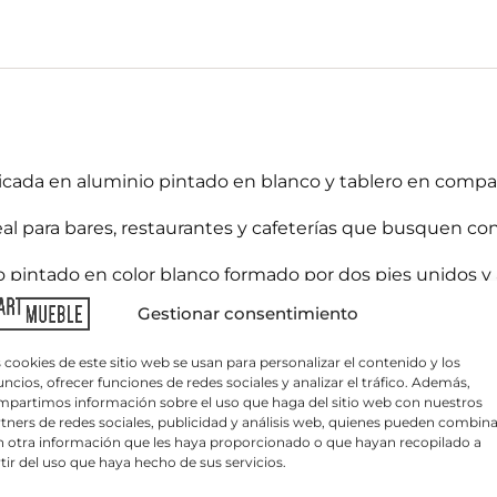
cada en aluminio pintado en blanco y tablero en compac
al para bares, restaurantes y cafeterías que busquen con
C
o
io pintado en color blanco formado por dos pies unidos y
r
.
r
Gestionar consentimiento
e
o
e
 cookies de este sitio web se usan para personalizar el contenido y los
l
ncios, ofrecer funciones de redes sociales y analizar el tráfico. Además,
e
partimos información sobre el uso que haga del sitio web con nuestros
c
tners de redes sociales, publicidad y análisis web, quienes pueden combina
orar su instalación, así como su bar, hotel o restaurant
t
 otra información que les haya proporcionado o que hayan recopilado a
.com/contactar para realizar un proyecto de diseño de in
r
tir del uso que haya hecho de sus servicios.
ó
n
ica sobre protección de datos