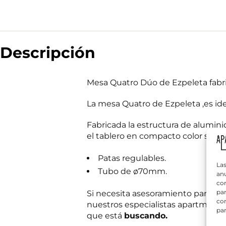
Descripción
e
N
l
o
Mesa Quatro Dúo de Ezpeleta fabri
e
m
c
b
t
La mesa Quatro de Ezpeleta ,es ide
r
r
T
e
ó
e
*
Fabricada la estructura de alumin
n
l
i
el tablero en compacto color stone
é
c
f
o
¿
o
Patas regulables.
R
Q
n
Las
G
u
Tubo de ø70mm.
o
anu
P
é
*
com
D
n
par
Si necesita asesoramiento para dec
¿
e
con
Q
nuestros especialistas apartmueble
c
u
par
e
que está
buscando.
é
s
Información bás