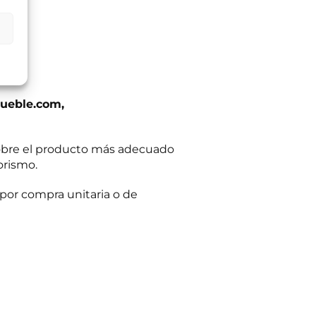
ltas planteadas y,
egitimación del
:
Se conservarán
gaciones legales.
iento en cualquier
tación u oposición
ación adicional:
ueble.com,
obre el producto más adecuado
orismo.
por compra unitaria o de