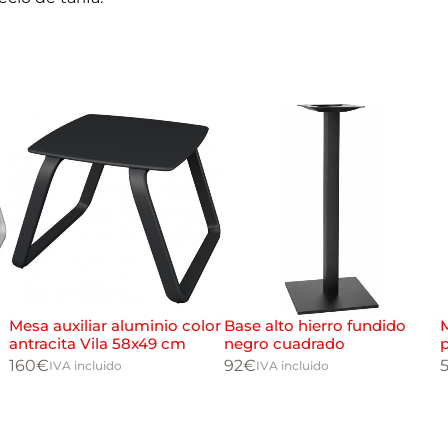
Mesa auxiliar aluminio color
Base alto hierro fundido
M
antracita Vila 58x49 cm
negro cuadrado
160
€
92
€
IVA incluido
IVA incluido