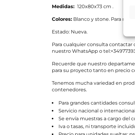
i
Responsable del
Medidas:
120x80x73 cm .
t
si el usuario/a 
a
tratamiento:
Int
mientras exista 
s
Colores:
Blanco y stone. Para más 
Destinatarios:
Pr
s
momento; derecho 
a
a su tratamiento
Estado: Nueva.
b
Puede consultar i
e
r
Para cualquier consulta contacta
R
He leído 
?
nuestro WhatsApp o tel:+3497739
G
*
P
E
Autorizo 
D
Recuerde que nuestro departament
n
*
para su proyecto tanto en precio c
v
í
Solicit
o
Tenemos mucha variedad en produc
d
contenedores.
e
i
n
Para grandes cantidades consulta
f
Servicio nacional o internaciona
o
c
Se envía muestras a cargo del 
o
Iva o tasas, ni transporte incluid
m
e
Precio para unidades sueltas: pre