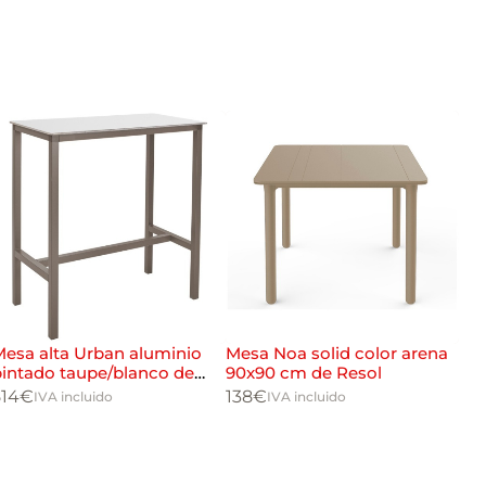
esa alta Urban aluminio
Mesa Noa solid color arena
Me
pintado taupe/blanco de
90x90 cm de Resol
col
104X55 cm
514
€
138
€
23
IVA incluido
IVA incluido