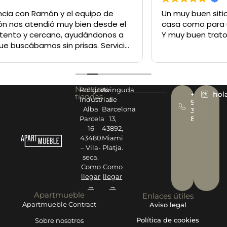
Un muy buen sitio para comprar lo q sea tanto para la
casa como para un negocio
Y muy buen trato del personal
Nuestras
Polígono
Avinguda
+34
hol
tiendas
industrial
de
977
Alba
Barcelona
393
878
Parcela
13,
16
43892,
43480
Miami
– Vila-
Platja.
seca.
Como
Como
llegar
llegar
→
→
Apartmueble
Enlaces útiles
Apartmueble Contract
Aviso legal
Política de cookies
Sobre nosotros