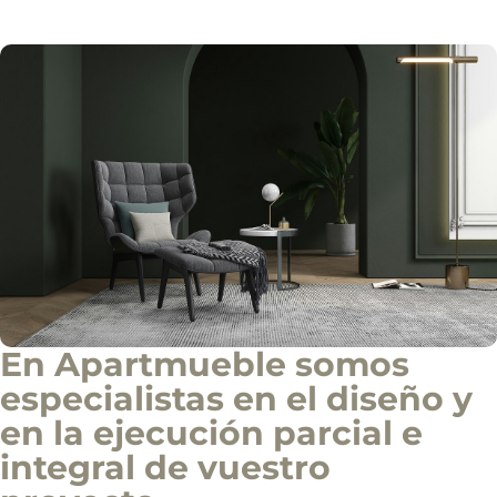
o
Solicitar información
d
e
i
n
f
o
c
o
m
e
r
c
i
a
l
En Apartmueble somos
especialistas en el diseño y
en la ejecución parcial e
integral de vuestro