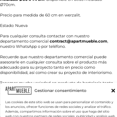
Ø70cm.
Precio para medida de 60 cm en werzalit.
Estado: Nueva
Para cualquier consulta contactar con nuestro
departamento comercial
contract@apartmueble.com
,
nuestro WhatsApp o por teléfono.
N
o
m
Recuerde que nuestro departamento comercial puede
b
asesorarle en cualquier consulta sobre el producto más
*
r
adecuado para su proyecto tanto en precio como
T
*
e
e
disponibilidad, así como crear su proyecto de interiorismo.
C
*
l
o
é
r
Tenemos mucha variedad en producto de hostelería tanto
f
r
de importación como nacional, por compra unitaria o de
C
o
e
Gestionar consentimiento
o
contenedores.
n
o
r
o
r
Las cookies de este sitio web se usan para personalizar el contenido y
*
Para grandes cantidades consultar precio final.
e
los anuncios, ofrecer funciones de redes sociales y analizar el tráfico.
¿
o
Además, compartimos información sobre el uso que haga del sitio
Q
e
Servicio nacional o internacional, por contenedor o por
web con nuestros partners de redes sociales, publicidad y análisis web,