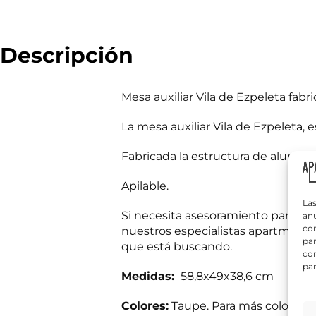
Descripción
N
o
Mesa auxiliar Vila de Ezpeleta fa
m
b
r
La mesa auxiliar Vila de Ezpeleta, 
T
e
e
*
l
Fabricada la estructura de alumini
é
f
Apilable.
¿
o
Q
n
Las
u
o
Si necesita asesoramiento para dec
anu
é
*
com
nuestros especialistas apartmueble
n
par
que está buscando.
e
con
c
par
e
Medidas:
58,8x49x38,6 cm
s
Información bás
i
Responsable del
Colores:
Taupe. Para más colores c
t
si el usuario/a 