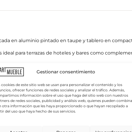
bricada en aluminio pintado en taupe y tablero en compa
es ideal para terrazas de hoteles y bares como complemen
C
o
r
o pintado en color taupe y el tablero en compacto en col
r
Gestionar consentimiento
e
o
e
 cookies de este sitio web se usan para personalizar el contenido y los
l
orar su instalación, así como su bar, hotel o restaurant
ncios, ofrecer funciones de redes sociales y analizar el tráfico. Además,
e
partimos información sobre el uso que haga del sitio web con nuestros
.com/contactar para realizar un proyecto de diseño de in
c
tners de redes sociales, publicidad y análisis web, quienes pueden combina
t
 otra información que les haya proporcionado o que hayan recopilado a
r
tir del uso que haya hecho de sus servicios.
ó
n
ica sobre protección de datos
i
 tratamiento:
APARTMUEBLE, S.L.
Finalidad del tratamiento:
Gestionar las consu
onsultar con nuestro equipo de ventas.
lo autoriza, enviar newsletters, comunicaciones comerciales y promociones.
L
c