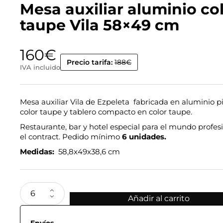
Mesa auxiliar aluminio co
taupe Vila 58×49 cm
160
€
Precio tarifa:
188€
IVA incluido
Mesa auxiliar Vila de Ezpeleta fabricada en aluminio p
color taupe y tablero compacto en color taupe.
Restaurante, bar y hotel especial para el mundo profesi
el contract. Pedido mínimo
6 unidades.
Medidas:
58,8x49x38,6 cm
Añadir al carrito
Envíos