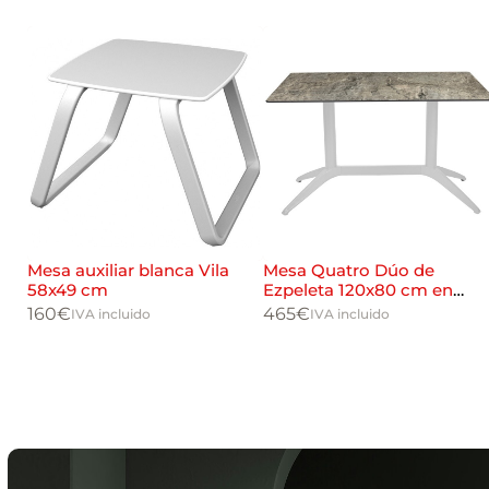
i
a
l
Mesa auxiliar blanca Vila
Mesa Quatro Dúo de
58x49 cm
Ezpeleta 120x80 cm en
blanco
160
€
465
€
IVA incluido
IVA incluido