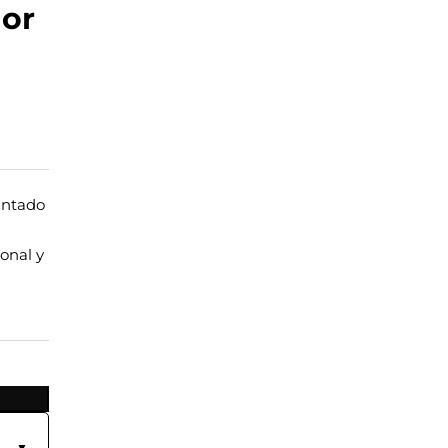
lor
intado
onal y