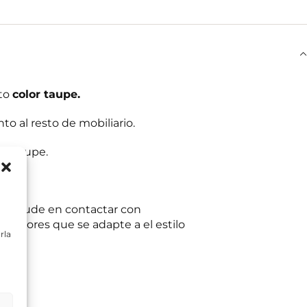
cto
color taupe.
to al resto de mobiliario.
or taupe.
e no dude en contactar con
teriores que se adapte a el estilo
rla
ltas planteadas y,
egitimación del