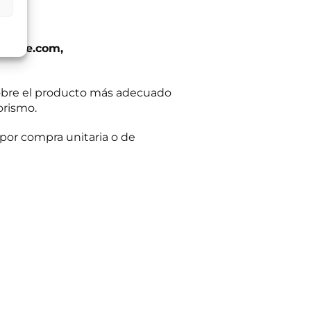
:
Se conservarán
gaciones legales.
iento en cualquier
tación u oposición
ación adicional:
ueble.com,
obre el producto más adecuado
orismo.
por compra unitaria o de