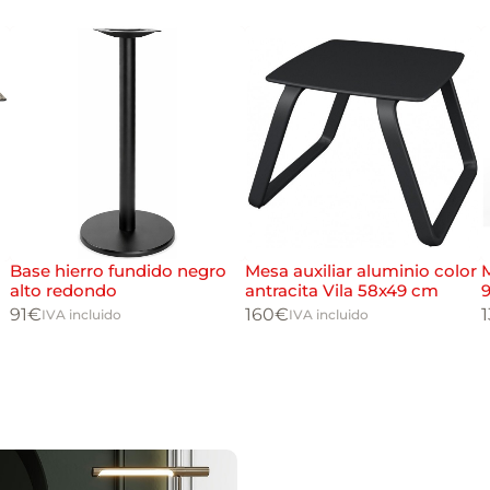
Base hierro fundido negro
Mesa auxiliar aluminio color
M
alto redondo
antracita Vila 58x49 cm
91
€
160
€
IVA incluido
IVA incluido