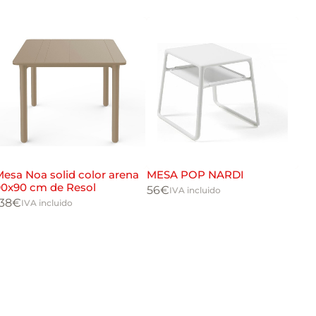
esa Noa solid color arena
MESA POP NARDI
Me
90x90 cm de Resol
col
56
€
IVA incluido
138
€
23
IVA incluido