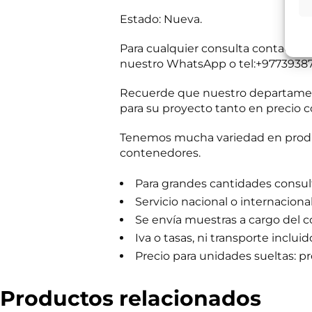
a
tratamiento:
Int
mientras exista 
s
Estado: Nueva.
Destinatarios:
Pr
s
momento; derecho 
a
a su tratamiento
Para cualquier consulta contacta
b
Puede consultar i
e
nuestro WhatsApp o tel:+97739387
T
r
R
He leído 
e
?
G
Recuerde que nuestro departament
l
*
P
é
para su proyecto tanto en precio c
E
Autorizo 
D
f
n
*
o
Tenemos mucha variedad en produc
v
n
í
contenedores.
o
Solicit
o
C
d
o
Para grandes cantidades consulta
e
r
i
r
Servicio nacional o internaciona
n
e
Se envía muestras a cargo del 
f
o
o
*
Iva o tasas, ni transporte incluid
c
Precio para unidades sueltas: pre
o
m
e
r
Productos relacionados
c