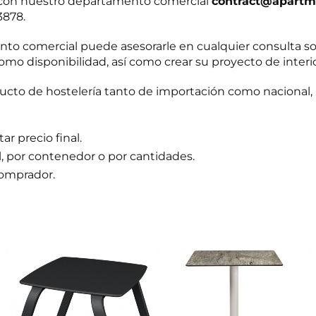
r con nuestro departamento comercial
contract@apartm
3878.
o comercial puede asesorarle en cualquier consulta s
omo disponibilidad, así como crear su proyecto de interi
to de hostelería tanto de importación como nacional, 
r precio final.
l, por contenedor o por cantidades.
comprador.