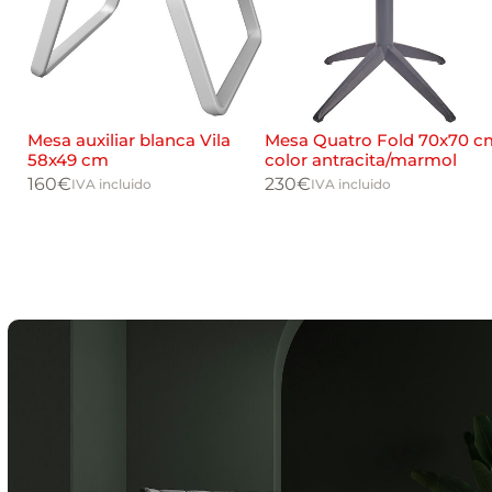
Mesa auxiliar blanca Vila
Mesa Quatro Fold 70x70 c
58x49 cm
color antracita/marmol
160
€
230
€
IVA incluido
IVA incluido