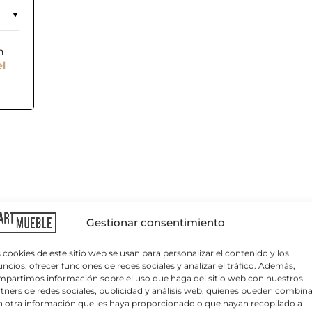
n
el
C
o
r
r
Gestionar consentimiento
e
o
e
 cookies de este sitio web se usan para personalizar el contenido y los
l
ncios, ofrecer funciones de redes sociales y analizar el tráfico. Además,
e
partimos información sobre el uso que haga del sitio web con nuestros
c
tners de redes sociales, publicidad y análisis web, quienes pueden combina
t
 en
acero galvanizado
y lacado con polvo de poliéster.
 otra información que les haya proporcionado o que hayan recopilado a
r