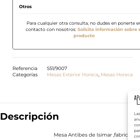
Otros
Para cualquier otra consulta, no dudes en ponerte e
contacto con nosotros:
Solicita información sobre 
producto
N
o
m
Referencia
S51/9007
b
Categorías
Mesas Exterior Horeca
,
Mesas Horeca
r
T
e
e
*
l
é
f
¿
o
Q
n
Descripción
Las
u
o
anu
é
*
com
n
par
e
Mesa Antibes de Isimar ,fabricada
con
c