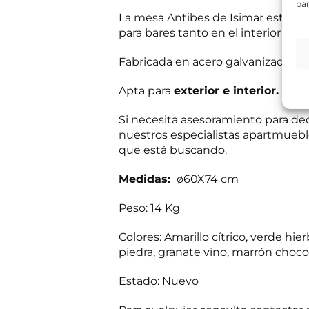
par
e
La mesa Antibes de Isimar está fa
s
Información bás
i
para bares tanto en el interior com
Responsable del
t
si el usuario/a 
a
tratamiento:
Int
Fabricada en acero galvanizado y l
mientras exista 
s
Destinatarios:
Pr
s
momento; derecho 
a
Apta para
exterior e interior.
a su tratamiento
b
Puede consultar i
e
Si necesita asesoramiento para dec
¿
r
R
He leído 
Q
nuestros especialistas apartmueble
?
G
u
*
que está buscando.
P
é
E
Autorizo 
D
*
n
Medidas:
ø60X74 cm
*
C
v
o
í
r
Peso: 14 Kg
Solicit
o
r
d
e
e
Colores: Amarillo cítrico, verde hie
o
i
s
piedra, granate vino, marrón chocol
n
a
f
b
Estado: Nuevo
o
e
c
r
o