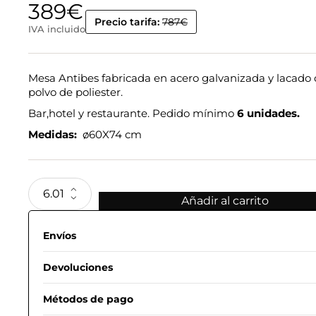
389
€
Precio tarifa:
787€
IVA incluido
Mesa Antibes fabricada en acero galvanizada y lacado
polvo de poliester.
Bar,hotel y restaurante. Pedido mínimo
6 unidades.
Medidas:
ø60X74 cm
Añadir al carrito
Envíos
Devoluciones
Métodos de pago