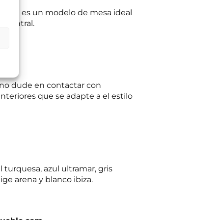
éster y es un modelo de mesa ideal
 central.
ltas planteadas y,
egitimación del
:
Se conservarán
gaciones legales.
iento en cualquier
tación u oposición
ación adicional:
e no dude en contactar con
teriores que se adapte a el estilo
l turquesa, azul ultramar, gris
ige arena y blanco ibiza.