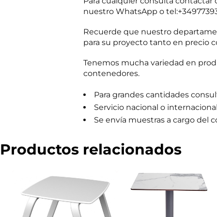
Para cualquier consulta contacta
?
m
nuestro WhatsApp o tel:+3497739
e
r
c
Recuerde que nuestro departament
i
para su proyecto tanto en precio c
a
l
Tenemos mucha variedad en produc
contenedores.
Para grandes cantidades consulta
Servicio nacional o internaciona
Se envía muestras a cargo del 
Productos relacionados