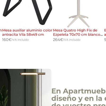
m
Mesa auxiliar aluminio color
Mesa Quatro High Fix de
B
antracita Vila 58x49 cm
Ezpeleta 70x70 cm blanco
stone
160
€
264
€
9
IVA incluido
IVA incluido
En Apartmuebl
diseño y en la 
de vuestro pro