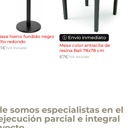
ase hierro fundido negro
Bas
🕦 Envío inmediato
alto redondo
ne
Mesa color antracita de
1
€
92
IVA incluido
resina Bali 78x78 cm
67
€
IVA incluido
e somos especialistas en el
ejecución parcial e integral
yecto.