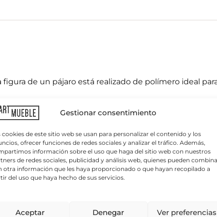
igura de un pájaro está realizado de polímero ideal para 
C
o
r
r
Gestionar consentimiento
e
o
e
 cookies de este sitio web se usan para personalizar el contenido y los
l
ncios, ofrecer funciones de redes sociales y analizar el tráfico. Además,
e
partimos información sobre el uso que haga del sitio web con nuestros
c
tners de redes sociales, publicidad y análisis web, quienes pueden combina
es tonos
t
 otra información que les haya proporcionado o que hayan recopilado a
r
tir del uso que haya hecho de sus servicios.
ó
n
ica sobre protección de datos
i
 tratamiento:
APARTMUEBLE, S.L.
Finalidad del tratamiento:
Gestionar las consu
 su terraza
lo autoriza, enviar newsletters, comunicaciones comerciales y promociones.
L
c
Aceptar
Denegar
Ver preferencias
erés legítimo y consentimiento del interesado/a.
Conservación de los datos
o