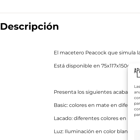
Descripción
N
o
m
b
r
El macetero Peacock que simula la f
T
e
e
*
l
Está disponible en 75x117x150cm.
é
s
f
¿
a
o
Q
b
n
Las
u
e
o
Presenta los siguientes acabados:
anu
é
r
*
com
n
?
par
Basic: colores en mate en diferent
e
N
con
c
o
par
e
m
Lacado: diferentes colores en brillo
s
b
Información bás
i
r
Responsable del
Luz: Iluminación en color blanco en
t
e
si el usuario/a 
a
tratamiento:
Int
*