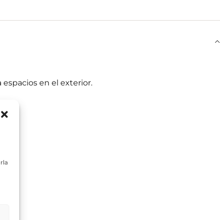
espacios en el exterior.
rla
ltas planteadas y,
egitimación del
:
Se conservarán