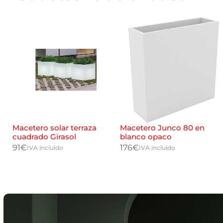
a
l
Macetero solar terraza
Macetero Junco 80 en
cuadrado Girasol
blanco opaco
91
€
176
€
IVA incluido
IVA incluido