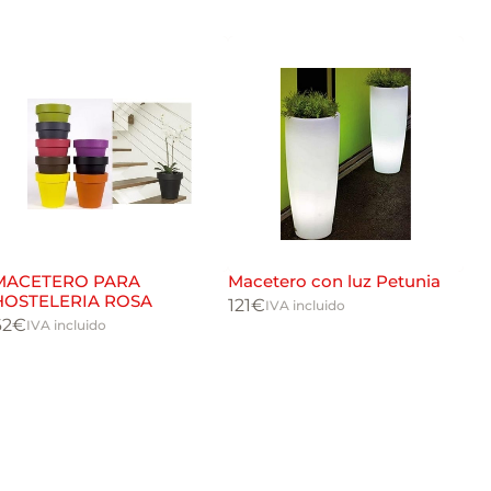
MACETERO PARA
Macetero con luz Petunia
Ma
HOSTELERIA ROSA
35
121
€
IVA incluido
62
€
39
IVA incluido