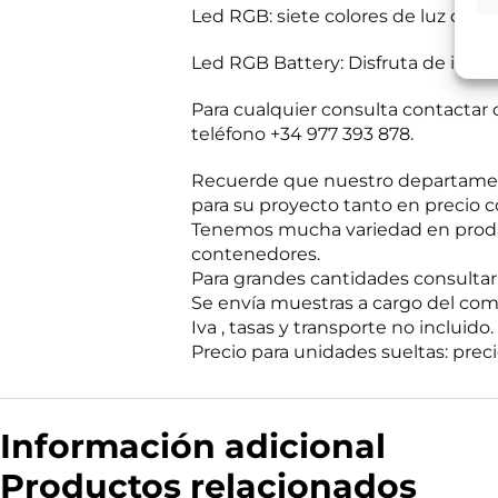
mientras exista 
s
Led RGB: siete colores de luz dife
Destinatarios:
Pr
s
momento; derecho 
a
a su tratamiento
Led RGB Battery: Disfruta de ilumi
b
Puede consultar i
e
r
Para cualquier consulta contacta
R
He leído 
?
teléfono +34 977 393 878.
G
*
P
E
Autorizo 
D
Recuerde que nuestro departament
n
*
para su proyecto tanto en precio c
v
í
Tenemos mucha variedad en produc
Solicit
o
contenedores.
d
Para grandes cantidades consultar p
e
i
Se envía muestras a cargo del com
n
Iva , tasas y transporte no incluido.
f
Precio para unidades sueltas: precio
o
c
o
m
e
Información adicional
r
c
Productos relacionados
i