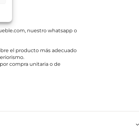
gaciones legales.
iento en cualquier
tación u oposición
ación adicional:
ueble.com, nuestro whatsapp o
obre el producto más adecuado
eriorismo.
por compra unitaria o de