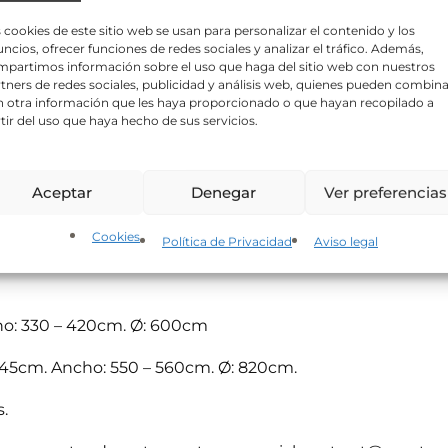
ropileno
. Apto para
exteriores e interiores
, con posibili
o
e
 cookies de este sitio web se usan para personalizar el contenido y los
l
ncios, ofrecer funciones de redes sociales y analizar el tráfico. Además,
seño expresa un movimiento giratorio, su marcha sinuo
e
partimos información sobre el uso que haga del sitio web con nuestros
ctamente.
c
tners de redes sociales, publicidad y análisis web, quienes pueden combina
t
 otra información que les haya proporcionado o que hayan recopilado a
r
en todo tipo de espacios como terrazas, jardines, zonas chi
tir del uso que haya hecho de sus servicios.
ó
n
ica sobre protección de datos
i
 tratamiento:
APARTMUEBLE, S.L.
Finalidad del tratamiento:
Gestionar las consu
lo autoriza, enviar newsletters, comunicaciones comerciales y promociones.
L
c
Aceptar
Denegar
Ver preferencias
erés legítimo y consentimiento del interesado/a.
Conservación de los datos
ola, Antracita.
o
un interés mutuo o durante el tiempo necesario para el cumplimiento de las obli
*
estadores de servicios o colaboradores.
Derechos:
Derecho a retirar el consentim
de acceso, rectificación, portabilidad y supresión de sus datos; así como a la limi
Cookies
 GRANDE.
Política de Privacidad
Aviso legal
. Para ejercer estos derechos, puede contactar en: hola@apartmueble.com
Inform
nformación adicional en nuestra
Política de privacidad
.
y acepto la
Política de privacidad
.
ho: 330 – 420cm. Ø: 600cm
el envío de información comercial y del boletín de noticias.
1445cm. Ancho: 550 – 560cm. Ø: 820cm.
s.
ar información