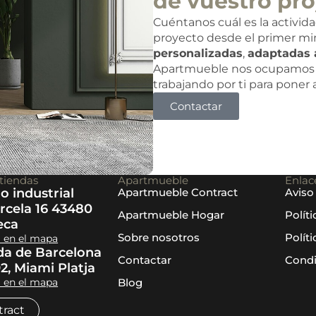
de vuestro pro
Cuéntanos cuál es la activid
proyecto desde el primer mi
personalizadas
,
adaptadas 
Apartmueble nos ocupamos 
trabajando por ti para poner
Contactar
tiendas
Apartmueble
Enlace
o industrial
Apartmueble Contract
Aviso
rcela 16 43480
Apartmueble Hogar
Polít
eca
Sobre nosotros
Polít
a en el mapa
da de Barcelona
Contactar
Condi
92, Miami Platja
a en el mapa
Blog
ract