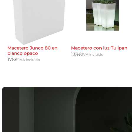
Macetero Junco 80 en
Macetero con luz Tulipan
blanco opaco
133
€
IVA incluido
176
€
IVA incluido