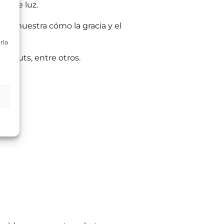
dad de luz.
sa muestra cómo la gracia y el
rla
ll outs, entre otros.
ltas planteadas y,
egitimación del
:
Se conservarán
gaciones legales.
iento en cualquier
tación u oposición
ación adicional: