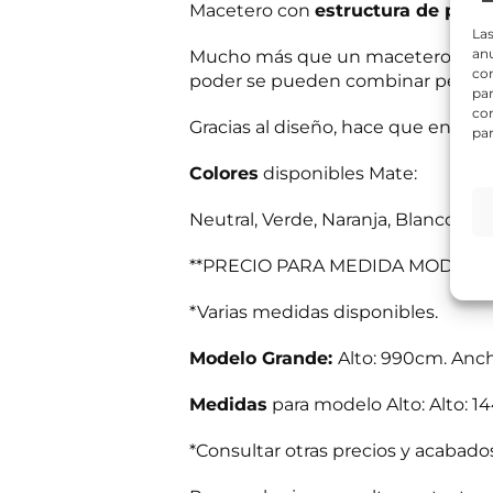
¿
Macetero con
estructura de polip
o
Q
n
Las
u
o
anu
Mucho más que un macetero. Tal di
é
*
com
poder se pueden combinar perfe
n
par
e
con
c
Gracias al diseño, hace que encaje 
par
e
s
Información bás
Colores
disponibles Mate:
i
Responsable del
t
si el usuario/a 
a
tratamiento:
Int
Neutral, Verde, Naranja, Blanco, Tórt
mientras exista 
s
Destinatarios:
Pr
s
momento; derecho 
**PRECIO PARA MEDIDA MODELO
a
a su tratamiento
b
Puede consultar i
e
*Varias medidas disponibles.
*
r
R
He leído 
C
?
G
Modelo Grande:
Alto: 990cm. Anc
o
*
P
r
E
Autorizo 
D
r
Medidas
para modelo Alto: Alto: 
n
*
e
v
o
í
*Consultar otras precios y acabado
C
Solicit
o
o
d
r