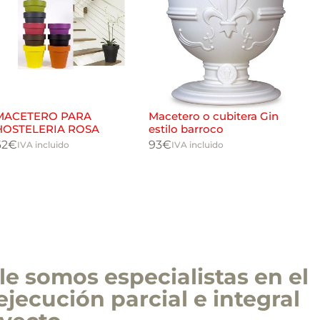
MACETERO PARA
Macetero o cubitera Gin
Mac
HOSTELERIA ROSA
estilo barroco
121
62
€
93
€
IVA incluido
IVA incluido
e somos especialistas en el
ejecución parcial e integral