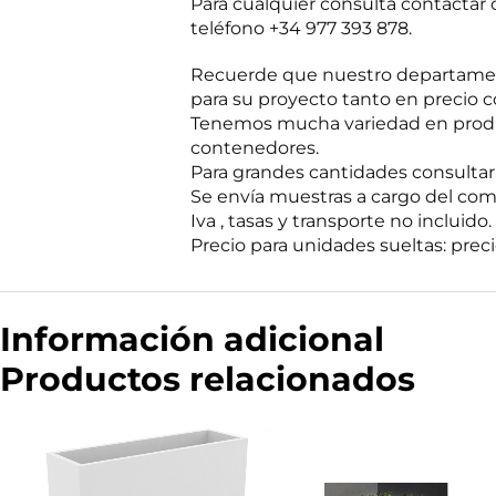
Para cualquier consulta contacta
e
r
teléfono +34 977 393 878.
i
e
n
o
f
R
Recuerde que nuestro departament
o
G
para su proyecto tanto en precio c
c
P
o
Tenemos mucha variedad en produc
D
m
contenedores.
e
Para grandes cantidades consultar p
r
Se envía muestras a cargo del com
c
i
Iva , tasas y transporte no incluido.
a
Precio para unidades sueltas: precio
l
Información adicional
Productos relacionados