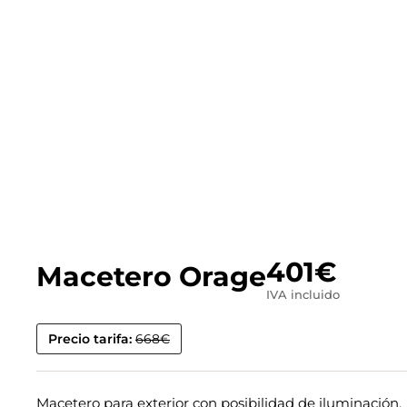
401
€
Macetero Orage
IVA incluido
Precio tarifa:
668€
Macetero para exterior con posibilidad de iluminación.