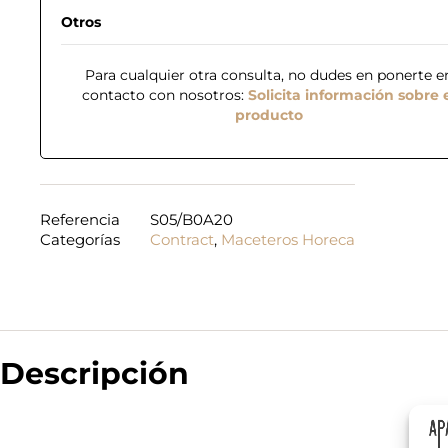
Otros
Para cualquier otra consulta, no dudes en ponerte e
contacto con nosotros:
Solicita información sobre 
producto
Referencia
S05/B0A20
Categorías
Contract
,
Maceteros Horeca
N
o
m
b
r
Descripción
T
e
e
*
l
é
f