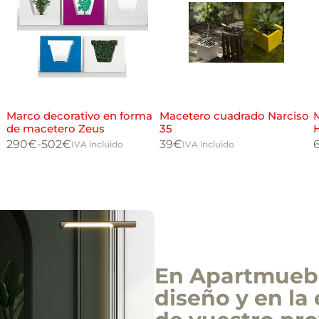
Marco decorativo en forma
Macetero cuadrado Narciso
de macetero Zeus
35
290
€
-
502
€
39
€
IVA incluido
IVA incluido
En Apartmuebl
diseño y en la 