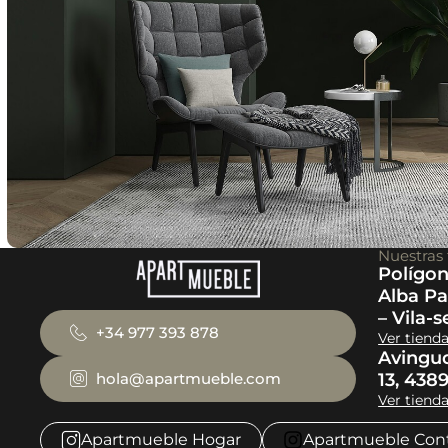
Nuestras 
Polígon
Alba Pa
– Vila-s
+34 977 393 878
Ver tiend
Avingu
hola@apartmueble.com
13, 438
Ver tiend
Apartmueble Hogar
Apartmueble Cont