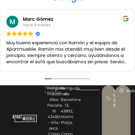
Marc Gómez
hace 6 meses
Muy buena experiencia con Ramón y el equipo de
Apartmueble. Ramón nos atendió muy bien desde el
principio, siempre atento y cercano, ayudándonos a
encontrar el sofá que buscábamos sin prisas. Servicio
y trato excelentes. Muy recomendable.
Nuestras
Polígono
Avinguda
+34
hol
tiendas
industrial
de
977
Alba
Barcelona
393
878
Parcela
13,
16
43892,
43480
Miami
– Vila-
Platja.
seca.
Como
Como