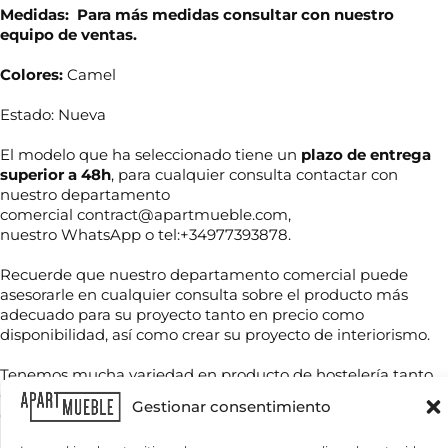
Medidas: Para más medidas consultar con nuestro
equipo de ventas.
Colores:
Camel
Estado: Nueva
El modelo que ha seleccionado tiene un
plazo de entrega
superior a 48h
, para cualquier consulta contactar con
nuestro departamento
comercial contract@apartmueble.com,
nuestro WhatsApp o tel:+34977393878.
N
o
m
Recuerde que nuestro departamento comercial puede
b
asesorarle en cualquier consulta sobre el producto más
r
adecuado para su proyecto tanto en precio como
T
e
e
disponibilidad, así como crear su proyecto de interiorismo.
*
l
é
Tenemos mucha variedad en producto de hostelería tanto
f
de importación como nacional, por compra unitaria o de
C
o
Gestionar consentimiento
o
contenedores.
n
r
o
r