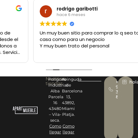
rodrigo garibotti
hace 6 meses
Un muy buen sitio para comprar lo q sea tanto para la
casa como para un negocio
Y muy buen trato del personal
Nuestras
Polígono
Avinguda
+34
hol
tiendas
industrial
de
977
Alba
Barcelona
393
878
Parcela
13,
16
43892,
43480
Miami
– Vila-
Platja.
seca.
Como
Como
llegar
llegar
→
→