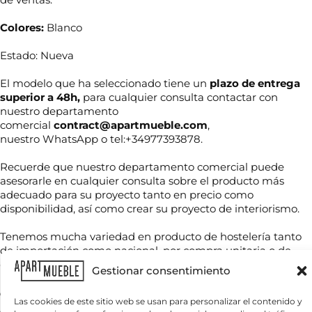
Colores:
Blanco
Estado: Nueva
El modelo que ha seleccionado tiene un
plazo de entrega
superior a 48h,
para cualquier consulta contactar con
nuestro departamento
comercial
contract@apartmueble.com
,
nuestro WhatsApp o tel:+34977393878.
N
o
Recuerde que nuestro departamento comercial puede
m
asesorarle en cualquier consulta sobre el producto más
b
adecuado para su proyecto tanto en precio como
e
r
T
disponibilidad, así como crear su proyecto de interiorismo.
l
e
e
e
*
l
c
Tenemos mucha variedad en producto de hostelería tanto
é
t
de importación como nacional, por compra unitaria o de
f
r
C
contenedores.
o
ó
Gestionar consentimiento
o
n
n
r
o
i
Para grandes cantidades consultar precio final.
r
Las cookies de este sitio web se usan para personalizar el contenido y
*
c
e