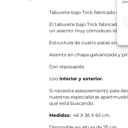
par
e
s
Información bás
Taburete bajo Trick fabricado con 
i
Responsable del
t
si el usuario/a 
a
tratamiento:
Int
El taburete bajo Trick fabricado c
mientras exista 
s
un asiento muy cómodo,es ideal par
Destinatarios:
Pr
s
momento; derecho 
a
a su tratamiento
b
Estructura de cuatro patas en tub
Puede consultar i
e
r
Asiento en chapa galvanizada y pi
R
He leído 
?
G
*
P
Con reposapiés.
E
Autorizo 
D
n
*
v
Uso
interior y exterior.
í
Solicit
o
Si necesita asesoramiento para dec
d
nuestros especialistas apartmueble
e
i
que está buscando.
n
f
Medidas:
46 X 36 X 65 cm.
o
c
o
Disponible en altura de 75 cm.