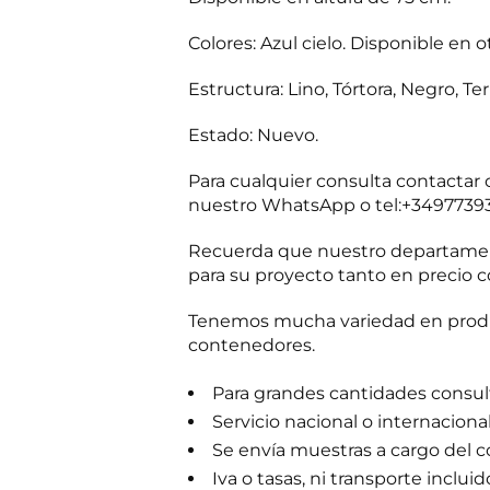
m
e
Colores: Azul cielo. Disponible en ot
r
c
i
Estructura: Lino, Tórtora, Negro, Ter
a
l
Estado: Nuevo.
Para cualquier consulta contacta
nuestro WhatsApp o tel:+3497739
Recuerda que nuestro departament
para su proyecto tanto en precio c
Tenemos mucha variedad en produc
contenedores.
Para grandes cantidades consulta
Servicio nacional o internaciona
Se envía muestras a cargo del 
Iva o tasas, ni transporte incluid