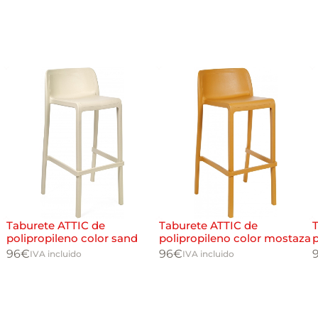
Taburete ATTIC de
Taburete ATTIC de
polipropileno color sand
polipropileno color mostaza
p
96
€
96
€
IVA incluido
IVA incluido