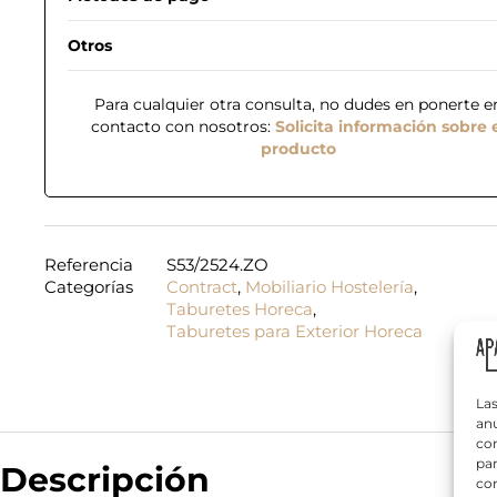
Otros
Para cualquier otra consulta, no dudes en ponerte e
contacto con nosotros:
Solicita información sobre 
producto
N
o
m
b
Referencia
S53/2524.ZO
r
Categorías
Contract
,
Mobiliario Hostelería
,
T
e
e
Taburetes Horeca
,
*
l
Taburetes para Exterior Horeca
é
N
f
¿
o
o
Q
m
n
Las
u
b
o
anu
é
r
*
com
n
e
par
Descripción
e
con
c