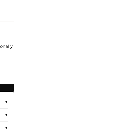
y
onal y