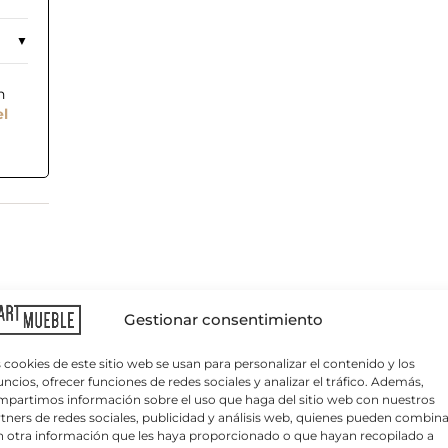
n
el
C
o
r
r
Gestionar consentimiento
e
o
e
 cookies de este sitio web se usan para personalizar el contenido y los
l
ncios, ofrecer funciones de redes sociales y analizar el tráfico. Además,
e
partimos información sobre el uso que haga del sitio web con nuestros
c
tners de redes sociales, publicidad y análisis web, quienes pueden combina
t
 otra información que les haya proporcionado o que hayan recopilado a
r