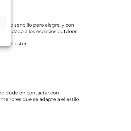
.
ltas planteadas y,
egitimación del
:
Se conservarán
diseño sencillo pero alegre, y con
gaciones legales.
senfadado a los espacios outdoor.
iento en cualquier
tación u oposición
ación adicional:
e poliéster.
e no dude en contactar con
teriores que se adapte a el estilo