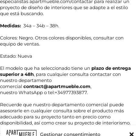
especialistas apartmueble.com/contactar para realizar un
proyecto de diseño de interiores que se adapte a el estilo
que está buscando.
Medidas:
34a – 34b – 38h.
Colores: Negro. Otros colores disponibles, consultar con
equipo de ventas.
Estado: Nueva
El modelo que ha seleccionado tiene un
plazo de entrega
superior a 48h
, para cualquier consulta contactar con
nuestro departamento
N
comercial
contract@apartmueble.com
,
o
nuestro WhatsApp o tel:+34977393877.
m
b
*
r
Recuerde que nuestro departamento comercial puede
T
e
e
asesorarle en cualquier consulta sobre el producto más
e
l
*
adecuado para su proyecto tanto en precio como
l
e
é
disponibilidad, así como crear su proyecto de interiorismo.
c
f
t
C
o
r
Gestionar consentimiento
Tenemos mucha variedad en producto de hostelería tanto