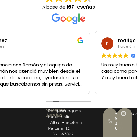
A base de
167 reseñas
rodrigo garibotti
hace 6 meses
Un muy buen sitio para comprar lo q sea tanto para la
casa como para un negocio
Y muy buen trato del personal
Nuestras
Polígono
Avinguda
+34
hol
tiendas
industrial
de
977
Alba
Barcelona
393
878
Parcela
13,
16
43892,