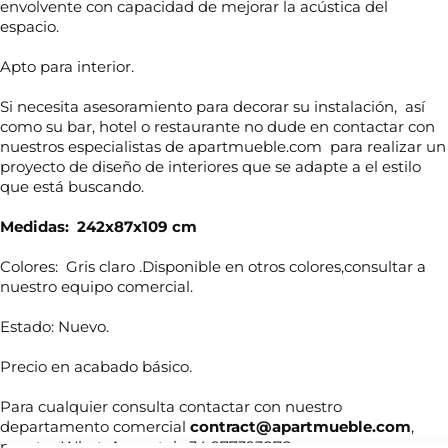
envolvente con capacidad de mejorar la acústica del
espacio.
Apto para interior.
Si necesita asesoramiento para decorar su instalación, así
como su bar, hotel o restaurante no dude en contactar con
nuestros especialistas de apartmueble.com para realizar un
proyecto de diseño de interiores que se adapte a el estilo
que está buscando.
Medidas: 242x87x109 cm
Colores: Gris claro .Disponible en otros colores,consultar a
nuestro equipo comercial.
N
o
Estado: Nuevo.
m
b
Precio en acabado básico.
e
r
T
l
e
e
e
*
Para cualquier consulta contactar con nuestro
l
c
departamento comercial
contract@apartmueble.com
,
é
t
nuestro WhatsApp o tel:+34 977393878.