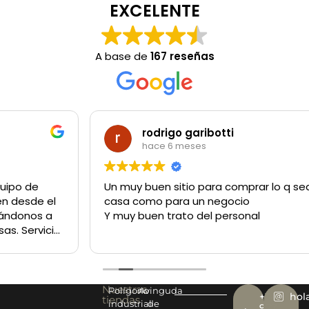
EXCELENTE
A base de
167 reseñas
rodrigo garibotti
hace 6 meses
Un muy buen sitio para comprar lo q sea tanto para la
casa como para un negocio
Y muy buen trato del personal
Nuestras
Polígono
Avinguda
+34
hol
tiendas
industrial
de
977