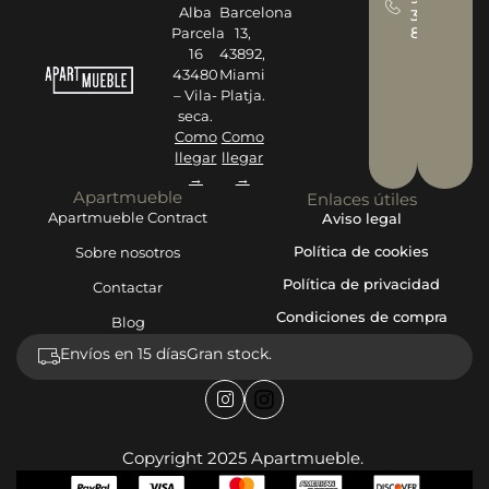
Alba
Barcelona
393
878
Parcela
13,
16
43892,
43480
Miami
– Vila-
Platja.
seca.
Como
Como
llegar
llegar
→
→
Apartmueble
Enlaces útiles
Apartmueble Contract
Aviso legal
Política de cookies
Sobre nosotros
Política de privacidad
Contactar
Condiciones de compra
Blog
Envíos en 15 días
Gran stock.
Copyright 2025 Apartmueble.